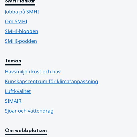
SMHI-länkar
Jobba på SMHI
Om SMHI
SMHI-bloggen
SMHI-podden
Teman
Havsmiljö i kust och hav
Kunskapscentrum för klimatanpassning
Luftkvalitet
SIMAIR
Sjöar och vattendrag
Om webbplatsen