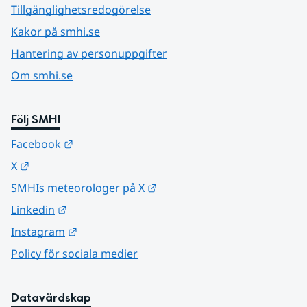
Tillgänglighetsredogörelse
Kakor på smhi.se
Hantering av personuppgifter
Om smhi.se
Följ SMHI
Länk till annan webbplats.
Facebook
Länk till annan webbplats.
X
Länk till annan webbplats.
SMHIs meteorologer på X
Länk till annan webbplats.
Linkedin
Länk till annan webbplats.
Instagram
Policy för sociala medier
Datavärdskap