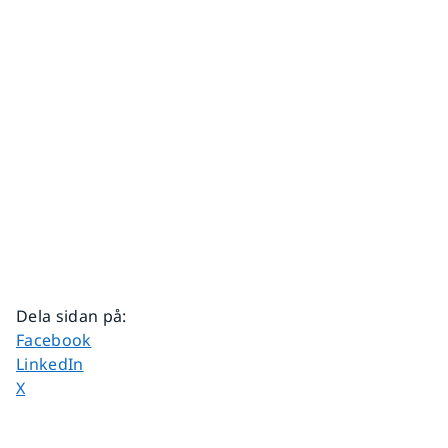
Dela sidan på
:
Dela sidan på
Facebook
Dela sidan på
LinkedIn
Dela sidan på
X