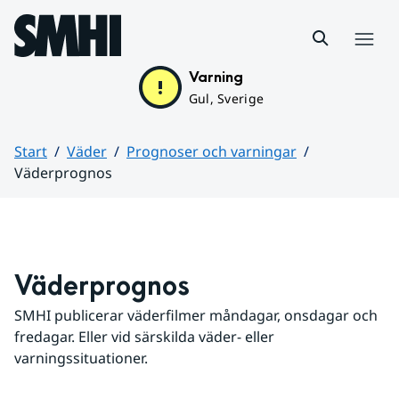
Hoppa till sidans innehåll
Meny
Varning
Gul, Sverige
Start
Väder
Prognoser och varningar
Väderprognos
Huvudinnehåll
Väderprognos
SMHI publicerar väderfilmer måndagar, onsdagar och 
fredagar. Eller vid särskilda väder- eller 
varningssituationer.