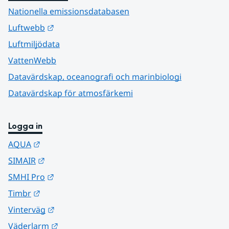
Nationella emissionsdatabasen
Länk till annan webbplats.
Luftwebb
Luftmiljödata
VattenWebb
Datavärdskap, oceanografi och marinbiologi
Datavärdskap för atmosfärkemi
Logga in
Länk till annan webbplats.
AQUA
Länk till annan webbplats.
SIMAIR
Länk till annan webbplats.
SMHI Pro
Länk till annan webbplats.
Timbr
Länk till annan webbplats.
Vinterväg
Länk till annan webbplats.
Väderlarm