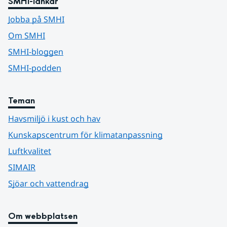
SMHI-länkar
Jobba på SMHI
Om SMHI
SMHI-bloggen
SMHI-podden
Teman
Havsmiljö i kust och hav
Kunskapscentrum för klimatanpassning
Luftkvalitet
SIMAIR
Sjöar och vattendrag
Om webbplatsen