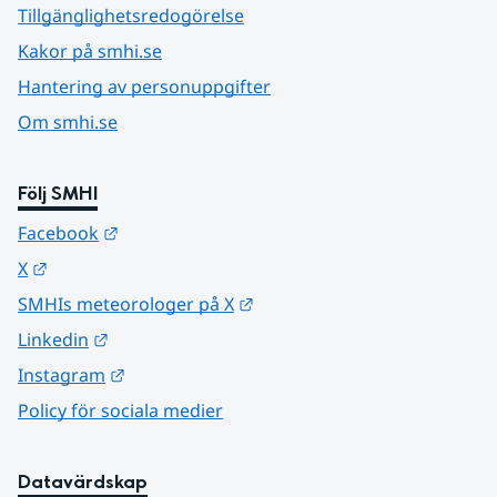
Tillgänglighetsredogörelse
Kakor på smhi.se
Hantering av personuppgifter
Om smhi.se
Följ SMHI
Länk till annan webbplats.
Facebook
Länk till annan webbplats.
X
Länk till annan webbplats.
SMHIs meteorologer på X
Länk till annan webbplats.
Linkedin
Länk till annan webbplats.
Instagram
Policy för sociala medier
Datavärdskap