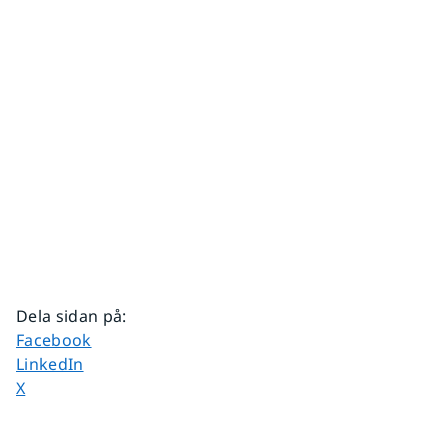
Dela sidan på
:
Dela sidan på
Facebook
Dela sidan på
LinkedIn
Dela sidan på
X