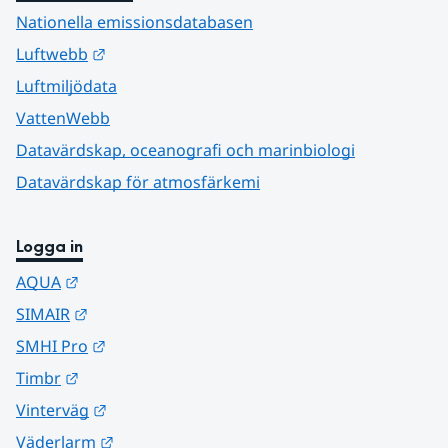
Nationella emissionsdatabasen
Länk till annan webbplats.
Luftwebb
Luftmiljödata
VattenWebb
Datavärdskap, oceanografi och marinbiologi
Datavärdskap för atmosfärkemi
Logga in
Länk till annan webbplats.
AQUA
Länk till annan webbplats.
SIMAIR
Länk till annan webbplats.
SMHI Pro
Länk till annan webbplats.
Timbr
Länk till annan webbplats.
Vinterväg
Länk till annan webbplats.
Väderlarm