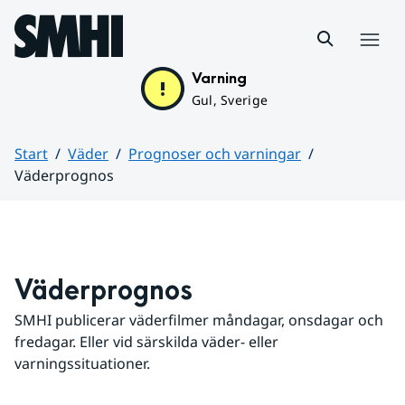
Hoppa till sidans innehåll
Meny
Varning
Gul, Sverige
Start
Väder
Prognoser och varningar
Väderprognos
Huvudinnehåll
Väderprognos
SMHI publicerar väderfilmer måndagar, onsdagar och 
fredagar. Eller vid särskilda väder- eller 
varningssituationer.