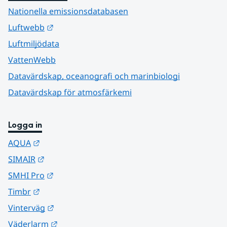
Nationella emissionsdatabasen
Länk till annan webbplats.
Luftwebb
Luftmiljödata
VattenWebb
Datavärdskap, oceanografi och marinbiologi
Datavärdskap för atmosfärkemi
Logga in
Länk till annan webbplats.
AQUA
Länk till annan webbplats.
SIMAIR
Länk till annan webbplats.
SMHI Pro
Länk till annan webbplats.
Timbr
Länk till annan webbplats.
Vinterväg
Länk till annan webbplats.
Väderlarm