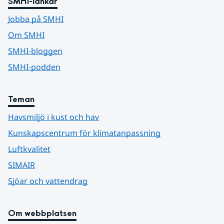
SMHI-länkar
Jobba på SMHI
Om SMHI
SMHI-bloggen
SMHI-podden
Teman
Havsmiljö i kust och hav
Kunskapscentrum för klimatanpassning
Luftkvalitet
SIMAIR
Sjöar och vattendrag
Om webbplatsen