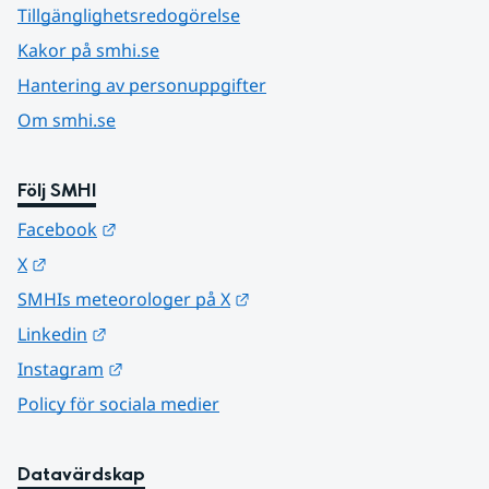
Tillgänglighetsredogörelse
Kakor på smhi.se
Hantering av personuppgifter
Om smhi.se
Följ SMHI
Länk till annan webbplats.
Facebook
Länk till annan webbplats.
X
Länk till annan webbplats.
SMHIs meteorologer på X
Länk till annan webbplats.
Linkedin
Länk till annan webbplats.
Instagram
Policy för sociala medier
Datavärdskap