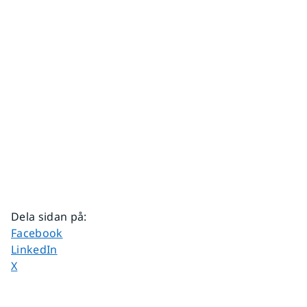
Dela sidan på
:
Dela sidan på
Facebook
Dela sidan på
LinkedIn
Dela sidan på
X