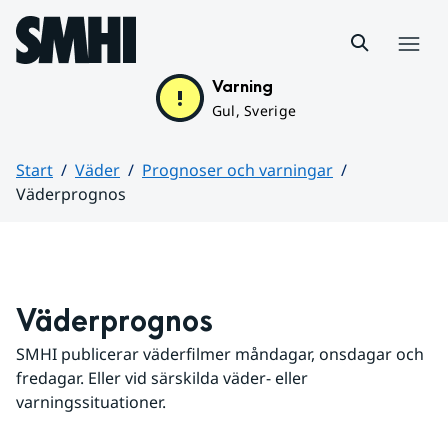
Hoppa till sidans innehåll
Meny
Varning
Gul, Sverige
Start
Väder
Prognoser och varningar
Väderprognos
Huvudinnehåll
Väderprognos
SMHI publicerar väderfilmer måndagar, onsdagar och 
fredagar. Eller vid särskilda väder- eller 
varningssituationer.