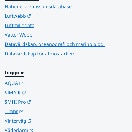
Nationella emissionsdatabasen
Länk till annan webbplats.
Luftwebb
Luftmiljödata
VattenWebb
Datavärdskap, oceanografi och marinbiologi
Datavärdskap för atmosfärkemi
Logga in
Länk till annan webbplats.
AQUA
Länk till annan webbplats.
SIMAIR
Länk till annan webbplats.
SMHI Pro
Länk till annan webbplats.
Timbr
Länk till annan webbplats.
Vinterväg
Länk till annan webbplats.
Väderlarm