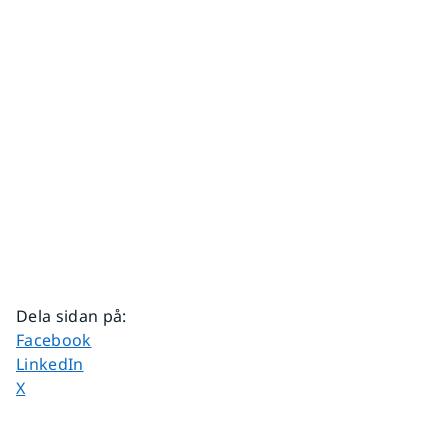
Dela sidan på
:
Dela sidan på
Facebook
Dela sidan på
LinkedIn
Dela sidan på
X