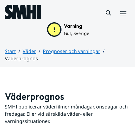
Hoppa till sidans innehåll
Meny
Varning
Gul, Sverige
Start
Väder
Prognoser och varningar
Väderprognos
Huvudinnehåll
Väderprognos
SMHI publicerar väderfilmer måndagar, onsdagar och 
fredagar. Eller vid särskilda väder- eller 
varningssituationer.