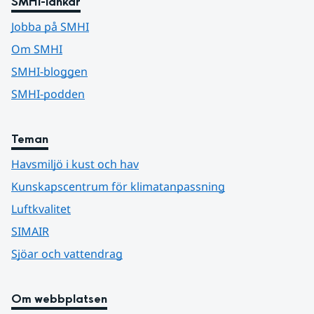
SMHI-länkar
Jobba på SMHI
Om SMHI
SMHI-bloggen
SMHI-podden
Teman
Havsmiljö i kust och hav
Kunskapscentrum för klimatanpassning
Luftkvalitet
SIMAIR
Sjöar och vattendrag
Om webbplatsen