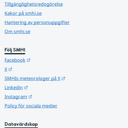
Tillgänglighetsredogörelse
Kakor på smhi.se
Hantering av personuppgifter
Om smhi.se
Följ SMHI
Länk till annan webbplats.
Facebook
Länk till annan webbplats.
X
Länk till annan webbplats.
SMHIs meteorologer på X
Länk till annan webbplats.
Linkedin
Länk till annan webbplats.
Instagram
Policy för sociala medier
Datavärdskap