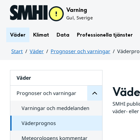
Hoppa till sidans innehåll
Varning
Gul, Sverige
Väder
Klimat
Data
Professionella tjänster
Start
Väder
Prognoser och varningar
Väderpr
varningar
och
Huvudinnehåll
Prognoser
för
Undersidor
Väder
Väde
Prognoser och varningar
SMHI public
Varningar och meddelanden
väder- eller
Väderprognos
Meteorologens kommentar