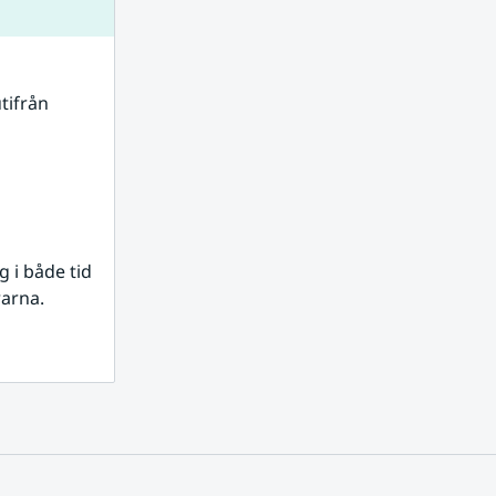
tifrån 
i både tid 
rarna.