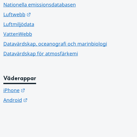
Nationella emissionsdatabasen
Länk till annan webbplats.
Luftwebb
Luftmiljödata
VattenWebb
Datavärdskap, oceanografi och marinbiologi
Datavärdskap för atmosfärkemi
Väderappar
Länk till annan webbplats.
iPhone
Länk till annan webbplats.
Android