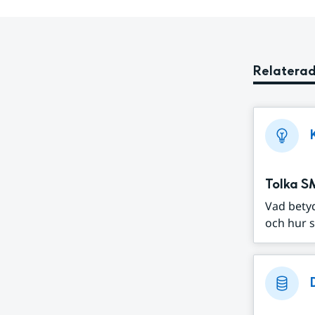
Relaterad
Tolka S
Vad bety
och hur s