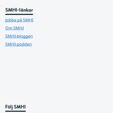
SMHI-länkar
Jobba på SMHI
Om SMHI
SMHI-bloggen
SMHI-podden
Följ SMHI