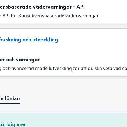
ensbaserade vädervarningar - API
r API för Konsekvensbaserade vädervarningar
Forskning och utveckling
er och varningar
 och avancerad modellutveckling för att du ska veta vad s
e länkar
Lär dig mer