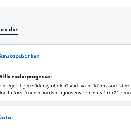
e sidor
Kunskapsbanken
MHIs väderprognoser
der egentligen vädersymbolen? Vad avser ”känns som”-tem
ka du förstå nederbördsprognosens procentsiffror? I denna
Data