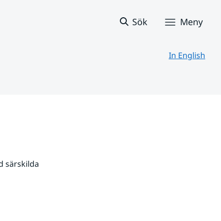
Sök
Meny
In English
 särskilda 