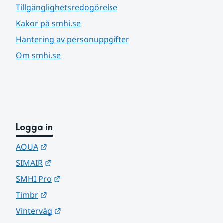
Tillgänglighetsredogörelse
Kakor på smhi.se
Hantering av personuppgifter
Om smhi.se
Logga in
Länk till annan webbplats.
AQUA
Länk till annan webbplats.
SIMAIR
Länk till annan webbplats.
SMHI Pro
Länk till annan webbplats.
Timbr
Länk till annan webbplats.
Vinterväg