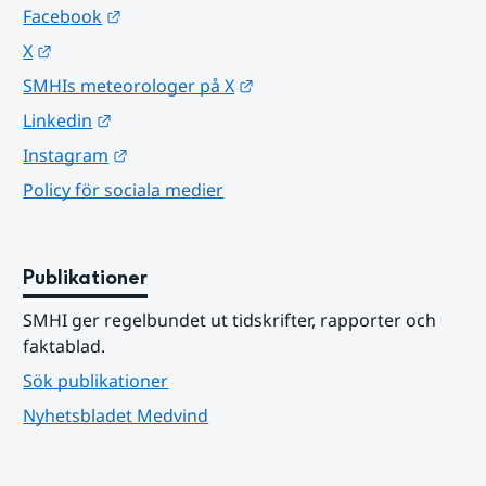
Länk till annan webbplats.
Facebook
Länk till annan webbplats.
X
Länk till annan webbplats.
SMHIs meteorologer på X
Länk till annan webbplats.
Linkedin
Länk till annan webbplats.
Instagram
Policy för sociala medier
Publikationer
SMHI ger regelbundet ut tidskrifter, rapporter och 
faktablad.
Sök publikationer
Nyhetsbladet Medvind