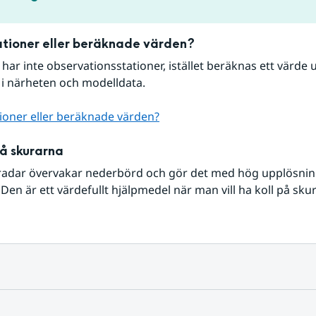
tioner eller beräknade värden?
r har inte observationsstationer, istället beräknas ett värde u
 i närheten och modelldata.
ioner eller beräknade värden?
på skurarna
radar övervakar nederbörd och gör det med hög upplösning 
Den är ett värdefullt hjälpmedel när man vill ha koll på sku