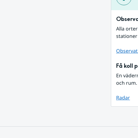
Observa
Alla orte
stationer
Observat
Få koll 
En väder
och rum. 
Radar