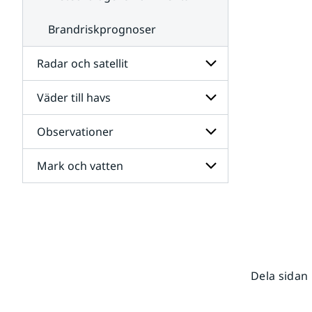
Brandriskprognoser
Radar och satellit
Väder till havs
Undersidor
för
Radar
Observationer
Undersidor
och
för
satellit
Väder
Mark och vatten
Undersidor
till
för
havs
Observationer
Undersidor
för
Mark
och
vatten
Dela sidan