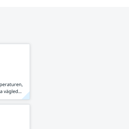
peraturen,
 vägled...