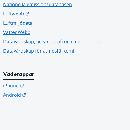
Nationella emissionsdatabasen
Länk till annan webbplats.
Luftwebb
Luftmiljödata
VattenWebb
Datavärdskap, oceanografi och marinbiologi
Datavärdskap för atmosfärkemi
Väderappar
Länk till annan webbplats.
iPhone
Länk till annan webbplats.
Android