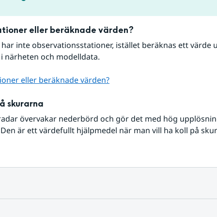
tioner eller beräknade värden?
r har inte observationsstationer, istället beräknas ett värde u
 i närheten och modelldata.
ioner eller beräknade värden?
på skurarna
radar övervakar nederbörd och gör det med hög upplösning 
Den är ett värdefullt hjälpmedel när man vill ha koll på sku