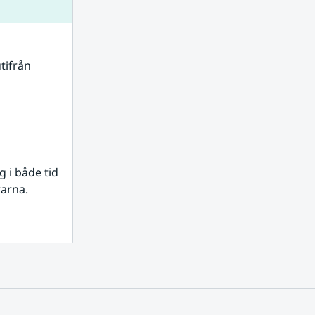
tifrån 
i både tid 
rarna.