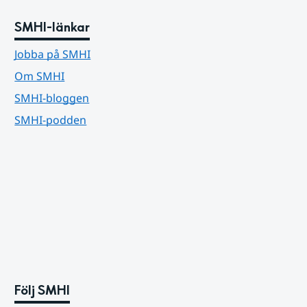
SMHI-länkar
Jobba på SMHI
Om SMHI
SMHI-bloggen
SMHI-podden
Följ SMHI