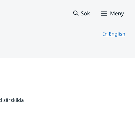
Sök
Meny
In English
 särskilda 