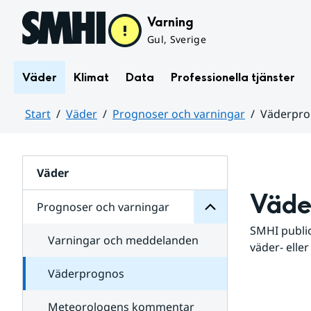
Hoppa till sidans innehåll
Varning
Gul, Sverige
Väder
Klimat
Data
Professionella tjänster
Start
Väder
Prognoser och varningar
Väderpr
varningar
och
Huvudinnehåll
Prognoser
för
Undersidor
Väder
Väde
Prognoser och varningar
SMHI public
Varningar och meddelanden
väder- eller
Väderprognos
Meteorologens kommentar