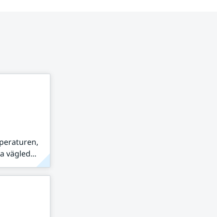
peraturen,
 vägled...