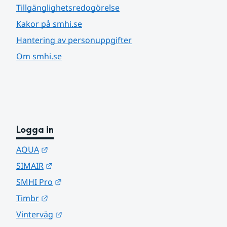
Tillgänglighetsredogörelse
Kakor på smhi.se
Hantering av personuppgifter
Om smhi.se
Logga in
Länk till annan webbplats.
AQUA
Länk till annan webbplats.
SIMAIR
Länk till annan webbplats.
SMHI Pro
Länk till annan webbplats.
Timbr
Länk till annan webbplats.
Vinterväg