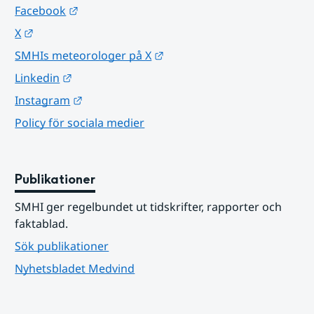
Länk till annan webbplats.
Facebook
Länk till annan webbplats.
X
Länk till annan webbplats.
SMHIs meteorologer på X
Länk till annan webbplats.
Linkedin
Länk till annan webbplats.
Instagram
Policy för sociala medier
Publikationer
SMHI ger regelbundet ut tidskrifter, rapporter och 
faktablad.
Sök publikationer
Nyhetsbladet Medvind