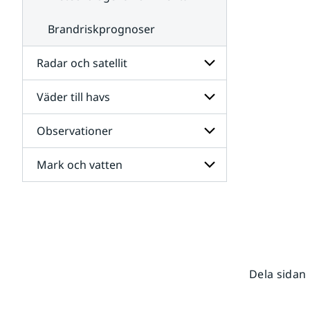
Brandriskprognoser
Radar och satellit
Väder till havs
Undersidor
för
Radar
Observationer
Undersidor
och
för
satellit
Väder
Mark och vatten
Undersidor
till
för
havs
Observationer
Undersidor
för
Mark
och
vatten
Dela sidan