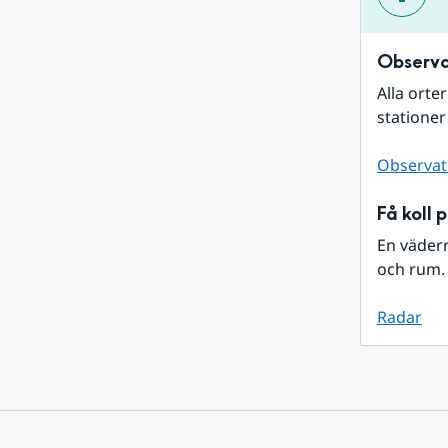
Observa
Alla orte
stationer
Observat
Få koll 
En väder
och rum. 
Radar