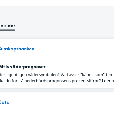
e sidor
Kunskapsbanken
MHIs väderprognoser
der egentligen vädersymbolen? Vad avser ”känns som”-tem
ka du förstå nederbördsprognosens procentsiffror? I denna
Data