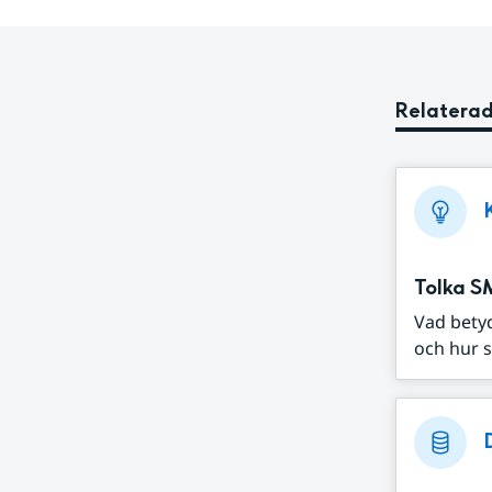
Relaterad
Tolka S
Vad bety
och hur s