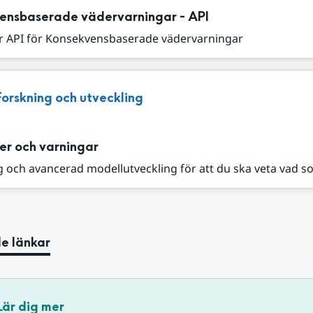
ensbaserade vädervarningar - API
r API för Konsekvensbaserade vädervarningar
Forskning och utveckling
er och varningar
 och avancerad modellutveckling för att du ska veta vad s
e länkar
Lär dig mer