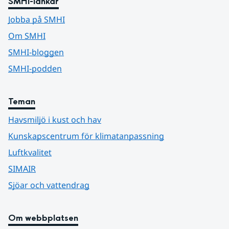
SMHI-länkar
Jobba på SMHI
Om SMHI
SMHI-bloggen
SMHI-podden
Teman
Havsmiljö i kust och hav
Kunskapscentrum för klimatanpassning
Luftkvalitet
SIMAIR
Sjöar och vattendrag
Om webbplatsen