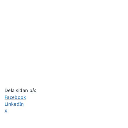
Dela sidan på
:
Dela sidan på
Facebook
Dela sidan på
LinkedIn
Dela sidan på
X