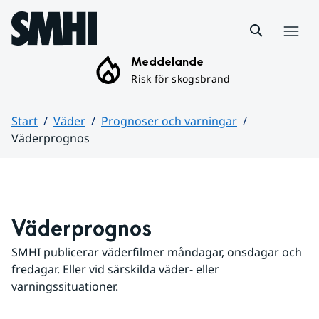
Hoppa till sidans innehåll
Meny
Meddelande
Risk för skogsbrand
Start
Väder
Prognoser och varningar
Väderprognos
Huvudinnehåll
Väderprognos
SMHI publicerar väderfilmer måndagar, onsdagar och 
fredagar. Eller vid särskilda väder- eller 
varningssituationer.