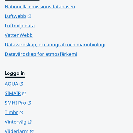
Nationella emissionsdatabasen
Länk till annan webbplats.
Luftwebb
Luftmiljödata
VattenWebb
Datavärdskap, oceanografi och marinbiologi
Datavärdskap för atmosfärkemi
Logga in
Länk till annan webbplats.
AQUA
Länk till annan webbplats.
SIMAIR
Länk till annan webbplats.
SMHI Pro
Länk till annan webbplats.
Timbr
Länk till annan webbplats.
Vinterväg
Länk till annan webbplats.
Väderlarm