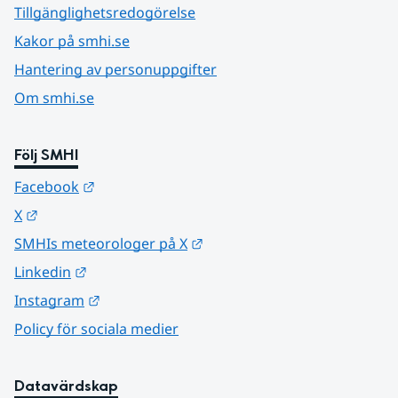
Tillgänglighetsredogörelse
Kakor på smhi.se
Hantering av personuppgifter
Om smhi.se
Följ SMHI
Länk till annan webbplats.
Facebook
Länk till annan webbplats.
X
Länk till annan webbplats.
SMHIs meteorologer på X
Länk till annan webbplats.
Linkedin
Länk till annan webbplats.
Instagram
Policy för sociala medier
Datavärdskap