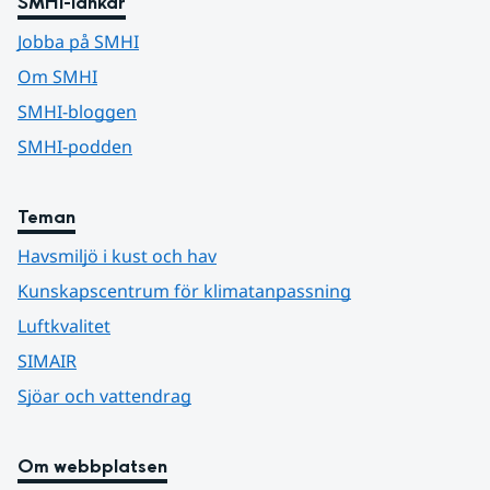
SMHI-länkar
Jobba på SMHI
Om SMHI
SMHI-bloggen
SMHI-podden
Teman
Havsmiljö i kust och hav
Kunskapscentrum för klimatanpassning
Luftkvalitet
SIMAIR
Sjöar och vattendrag
Om webbplatsen