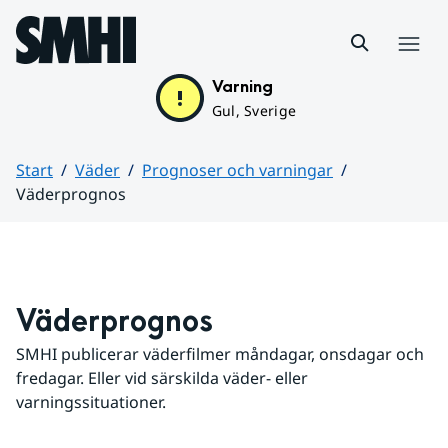
Hoppa till sidans innehåll
Meny
Varning
Gul, Sverige
Start
Väder
Prognoser och varningar
Väderprognos
Huvudinnehåll
Väderprognos
SMHI publicerar väderfilmer måndagar, onsdagar och 
fredagar. Eller vid särskilda väder- eller 
varningssituationer.