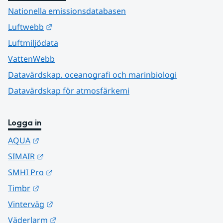
Nationella emissionsdatabasen
Länk till annan webbplats.
Luftwebb
Luftmiljödata
VattenWebb
Datavärdskap, oceanografi och marinbiologi
Datavärdskap för atmosfärkemi
Logga in
Länk till annan webbplats.
AQUA
Länk till annan webbplats.
SIMAIR
Länk till annan webbplats.
SMHI Pro
Länk till annan webbplats.
Timbr
Länk till annan webbplats.
Vinterväg
Länk till annan webbplats.
Väderlarm