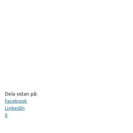
Dela sidan på
:
Dela sidan på
Facebook
Dela sidan på
LinkedIn
Dela sidan på
X