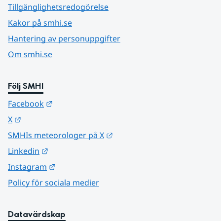
Tillgänglighetsredogörelse
Kakor på smhi.se
Hantering av personuppgifter
Om smhi.se
Följ SMHI
Länk till annan webbplats.
Facebook
Länk till annan webbplats.
X
Länk till annan webbplats.
SMHIs meteorologer på X
Länk till annan webbplats.
Linkedin
Länk till annan webbplats.
Instagram
Policy för sociala medier
Datavärdskap