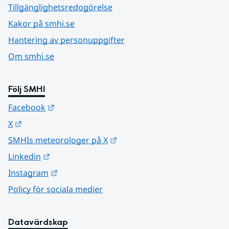
Tillgänglighetsredogörelse
Kakor på smhi.se
Hantering av personuppgifter
Om smhi.se
Följ SMHI
Länk till annan webbplats.
Facebook
Länk till annan webbplats.
X
Länk till annan webbplats.
SMHIs meteorologer på X
Länk till annan webbplats.
Linkedin
Länk till annan webbplats.
Instagram
Policy för sociala medier
Datavärdskap