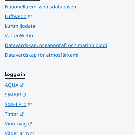
Nationella emissionsdatabasen
Länk till annan webbplats.
Luftwebb
Luftmiljödata
VattenWebb
Datavärdskap, oceanografi och marinbiologi
Datavärdskap för atmosfärkemi
Logga in
Länk till annan webbplats.
AQUA
Länk till annan webbplats.
SIMAIR
Länk till annan webbplats.
SMHI Pro
Länk till annan webbplats.
Timbr
Länk till annan webbplats.
Vinterväg
Länk till annan webbplats.
Väderlarm