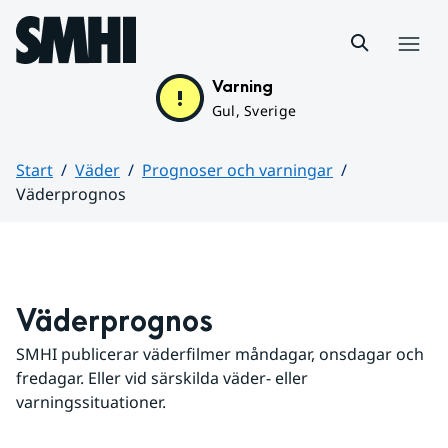
Hoppa till sidans innehåll
Meny
Varning
Gul, Sverige
Start
Väder
Prognoser och varningar
Väderprognos
Huvudinnehåll
Väderprognos
SMHI publicerar väderfilmer måndagar, onsdagar och 
fredagar. Eller vid särskilda väder- eller 
varningssituationer.