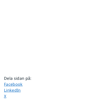
Dela sidan på
:
Dela sidan på
Facebook
Dela sidan på
LinkedIn
Dela sidan på
X