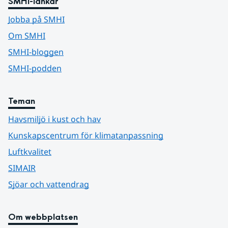
SMHI-länkar
Jobba på SMHI
Om SMHI
SMHI-bloggen
SMHI-podden
Teman
Havsmiljö i kust och hav
Kunskapscentrum för klimatanpassning
Luftkvalitet
SIMAIR
Sjöar och vattendrag
Om webbplatsen