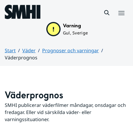
Hoppa till sidans innehåll
Meny
Varning
Gul, Sverige
Start
Väder
Prognoser och varningar
Väderprognos
Huvudinnehåll
Väderprognos
SMHI publicerar väderfilmer måndagar, onsdagar och 
fredagar. Eller vid särskilda väder- eller 
varningssituationer.