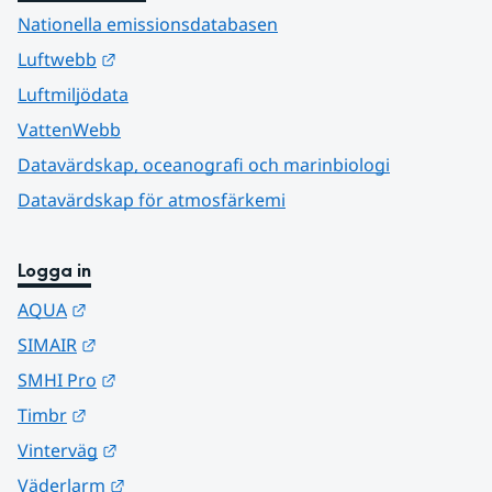
Nationella emissionsdatabasen
Länk till annan webbplats.
Luftwebb
Luftmiljödata
VattenWebb
Datavärdskap, oceanografi och marinbiologi
Datavärdskap för atmosfärkemi
Logga in
Länk till annan webbplats.
AQUA
Länk till annan webbplats.
SIMAIR
Länk till annan webbplats.
SMHI Pro
Länk till annan webbplats.
Timbr
Länk till annan webbplats.
Vinterväg
Länk till annan webbplats.
Väderlarm