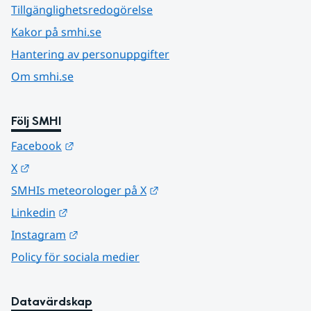
Tillgänglighetsredogörelse
Kakor på smhi.se
Hantering av personuppgifter
Om smhi.se
Följ SMHI
Länk till annan webbplats.
Facebook
Länk till annan webbplats.
X
Länk till annan webbplats.
SMHIs meteorologer på X
Länk till annan webbplats.
Linkedin
Länk till annan webbplats.
Instagram
Policy för sociala medier
Datavärdskap