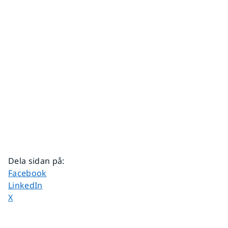
Dela sidan på
:
Dela sidan på
Facebook
Dela sidan på
LinkedIn
Dela sidan på
X