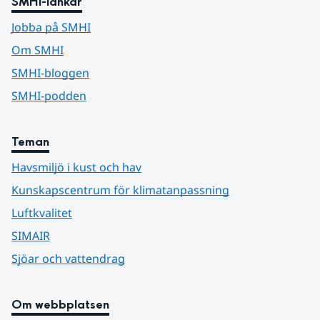
SMHI-länkar
Jobba på SMHI
Om SMHI
SMHI-bloggen
SMHI-podden
Teman
Havsmiljö i kust och hav
Kunskapscentrum för klimatanpassning
Luftkvalitet
SIMAIR
Sjöar och vattendrag
Om webbplatsen