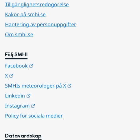
Tillgänglighetsredogörelse
Kakor på smhi.se
Hantering av personuppgifter
Om smhi.se
Följ SMHI
Länk till annan webbplats.
Facebook
Länk till annan webbplats.
X
Länk till annan webbplats.
SMHIs meteorologer på X
Länk till annan webbplats.
Linkedin
Länk till annan webbplats.
Instagram
Policy för sociala medier
Datavärdskap