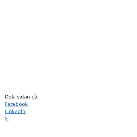
Dela sidan på
:
Dela sidan på
Facebook
Dela sidan på
LinkedIn
Dela sidan på
X