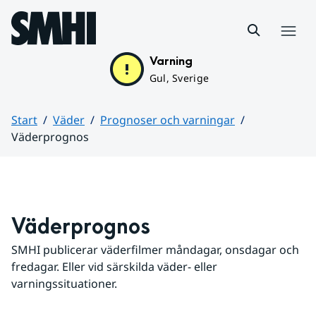
Hoppa till sidans innehåll
Meny
Varning
Gul, Sverige
Start
Väder
Prognoser och varningar
Väderprognos
Huvudinnehåll
Väderprognos
SMHI publicerar väderfilmer måndagar, onsdagar och 
fredagar. Eller vid särskilda väder- eller 
varningssituationer.