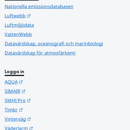
Nationella emissionsdatabasen
Länk till annan webbplats.
Luftwebb
Luftmiljödata
VattenWebb
Datavärdskap, oceanografi och marinbiologi
Datavärdskap för atmosfärkemi
Logga in
Länk till annan webbplats.
AQUA
Länk till annan webbplats.
SIMAIR
Länk till annan webbplats.
SMHI Pro
Länk till annan webbplats.
Timbr
Länk till annan webbplats.
Vinterväg
Länk till annan webbplats.
Väderlarm