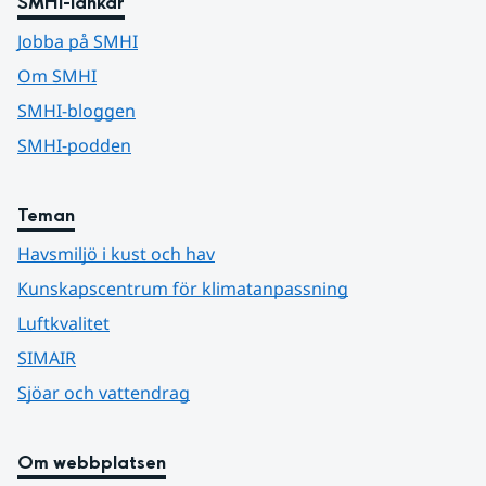
SMHI-länkar
Jobba på SMHI
Om SMHI
SMHI-bloggen
SMHI-podden
Teman
Havsmiljö i kust och hav
Kunskapscentrum för klimatanpassning
Luftkvalitet
SIMAIR
Sjöar och vattendrag
Om webbplatsen