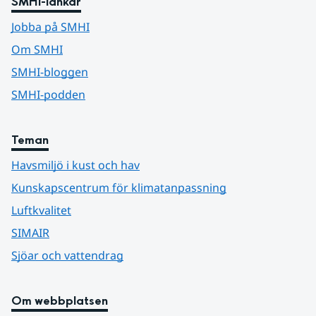
SMHI-länkar
Jobba på SMHI
Om SMHI
SMHI-bloggen
SMHI-podden
Teman
Havsmiljö i kust och hav
Kunskapscentrum för klimatanpassning
Luftkvalitet
SIMAIR
Sjöar och vattendrag
Om webbplatsen