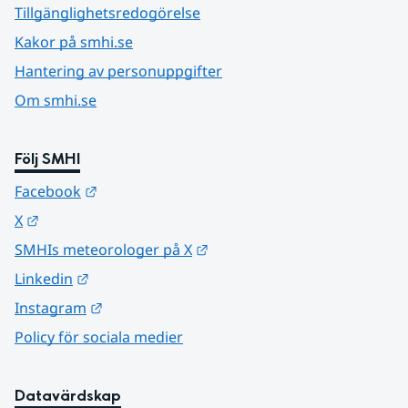
Tillgänglighetsredogörelse
Kakor på smhi.se
Hantering av personuppgifter
Om smhi.se
Följ SMHI
Länk till annan webbplats.
Facebook
Länk till annan webbplats.
X
Länk till annan webbplats.
SMHIs meteorologer på X
Länk till annan webbplats.
Linkedin
Länk till annan webbplats.
Instagram
Policy för sociala medier
Datavärdskap