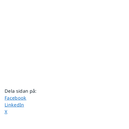
Dela sidan på
:
Dela sidan på
Facebook
Dela sidan på
LinkedIn
Dela sidan på
X