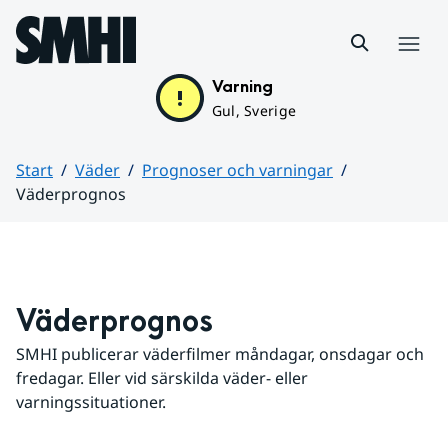
Hoppa till sidans innehåll
Meny
Varning
Gul, Sverige
Start
Väder
Prognoser och varningar
Väderprognos
Huvudinnehåll
Väderprognos
SMHI publicerar väderfilmer måndagar, onsdagar och 
fredagar. Eller vid särskilda väder- eller 
varningssituationer.