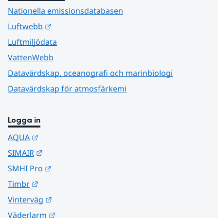
Nationella emissionsdatabasen
Länk till annan webbplats.
Luftwebb
Luftmiljödata
VattenWebb
Datavärdskap, oceanografi och marinbiologi
Datavärdskap för atmosfärkemi
Logga in
Länk till annan webbplats.
AQUA
Länk till annan webbplats.
SIMAIR
Länk till annan webbplats.
SMHI Pro
Länk till annan webbplats.
Timbr
Länk till annan webbplats.
Vinterväg
Länk till annan webbplats.
Väderlarm