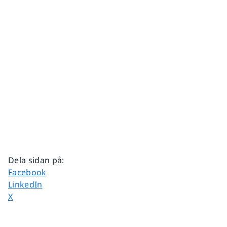
Dela sidan på
:
Dela sidan på
Facebook
Dela sidan på
LinkedIn
Dela sidan på
X