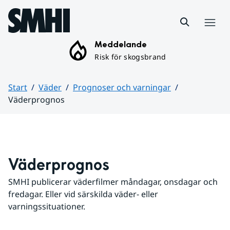
Hoppa till sidans innehåll
Meny
Meddelande
Risk för skogsbrand
Start
Väder
Prognoser och varningar
Väderprognos
Huvudinnehåll
Väderprognos
SMHI publicerar väderfilmer måndagar, onsdagar och 
fredagar. Eller vid särskilda väder- eller 
varningssituationer.