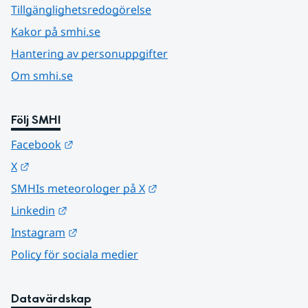
Tillgänglighetsredogörelse
Kakor på smhi.se
Hantering av personuppgifter
Om smhi.se
Följ SMHI
Länk till annan webbplats.
Facebook
Länk till annan webbplats.
X
Länk till annan webbplats.
SMHIs meteorologer på X
Länk till annan webbplats.
Linkedin
Länk till annan webbplats.
Instagram
Policy för sociala medier
Datavärdskap