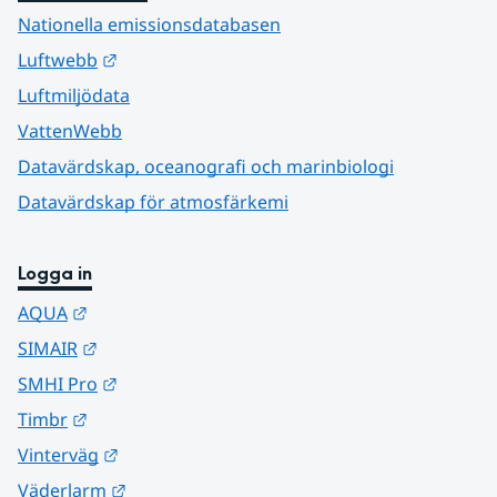
Nationella emissionsdatabasen
Länk till annan webbplats.
Luftwebb
Luftmiljödata
VattenWebb
Datavärdskap, oceanografi och marinbiologi
Datavärdskap för atmosfärkemi
Logga in
Länk till annan webbplats.
AQUA
Länk till annan webbplats.
SIMAIR
Länk till annan webbplats.
SMHI Pro
Länk till annan webbplats.
Timbr
Länk till annan webbplats.
Vinterväg
Länk till annan webbplats.
Väderlarm