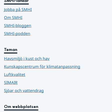
SMHI-länkar
Jobba på SMHI
Om SMHI
SMHI-bloggen
SMHI-podden
Teman
Havsmiljö i kust och hav
Kunskapscentrum för klimatanpassning
Luftkvalitet
SIMAIR
Sjöar och vattendrag
Om webbplatsen