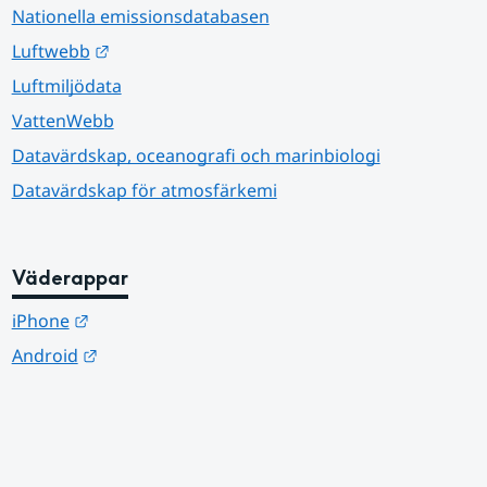
Nationella emissionsdatabasen
Länk till annan webbplats.
Luftwebb
Luftmiljödata
VattenWebb
Datavärdskap, oceanografi och marinbiologi
Datavärdskap för atmosfärkemi
Väderappar
Länk till annan webbplats.
iPhone
Länk till annan webbplats.
Android