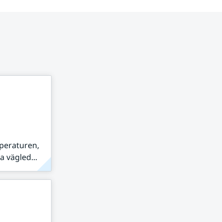
peraturen,
 vägled...