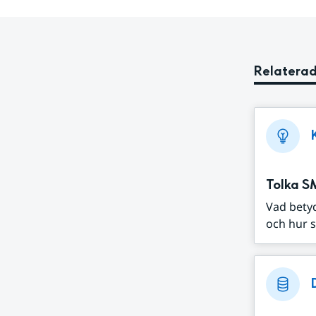
Relaterad
Tolka S
Vad bety
och hur s