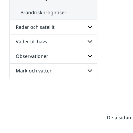
Brandriskprognoser
Radar och satellit
Väder till havs
Undersidor
för
Radar
Observationer
Undersidor
och
för
satellit
Väder
Mark och vatten
Undersidor
till
för
havs
Observationer
Undersidor
för
Mark
och
vatten
Dela sidan