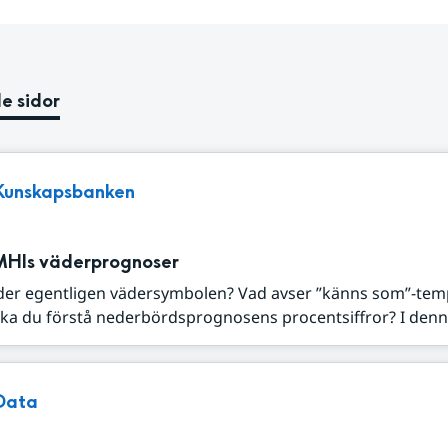
e sidor
Kunskapsbanken
MHIs väderprognoser
der egentligen vädersymbolen? Vad avser ”känns som”-tem
ka du förstå nederbördsprognosens procentsiffror? I denna
Data