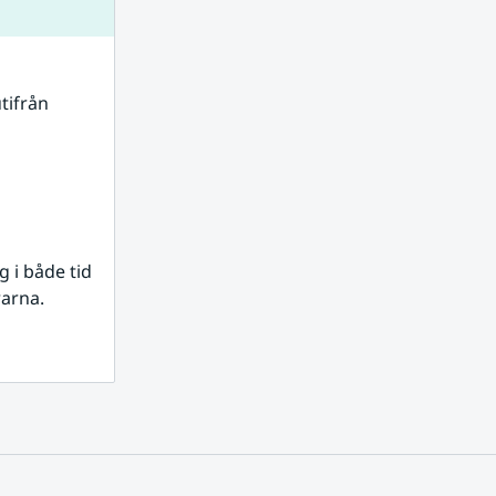
tifrån 
i både tid 
rarna.