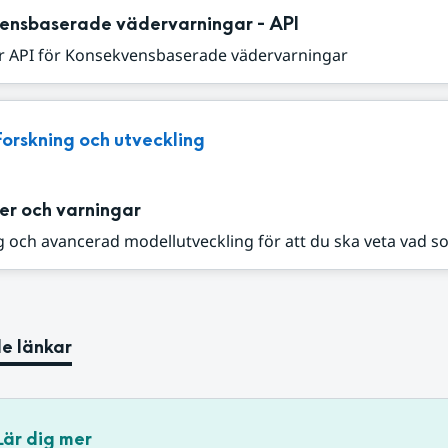
ensbaserade vädervarningar - API
r API för Konsekvensbaserade vädervarningar
Forskning och utveckling
er och varningar
 och avancerad modellutveckling för att du ska veta vad s
e länkar
Lär dig mer