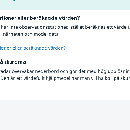
tioner eller beräknade värden?
r har inte observationsstationer, istället beräknas ett värde u
 i närheten och modelldata.
ioner eller beräknade värden?
på skurarna
radar övervakar nederbörd och gör det med hög upplösning 
Den är ett värdefullt hjälpmedel när man vill ha koll på sku