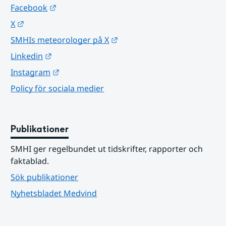
Länk till annan webbplats.
Facebook
Länk till annan webbplats.
X
Länk till annan webbplats.
SMHIs meteorologer på X
Länk till annan webbplats.
Linkedin
Länk till annan webbplats.
Instagram
Policy för sociala medier
Publikationer
SMHI ger regelbundet ut tidskrifter, rapporter och 
faktablad.
Sök publikationer
Nyhetsbladet Medvind