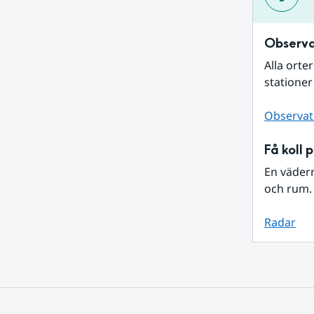
Observa
Alla orte
stationer
Observat
Få koll 
En väder
och rum. 
Radar