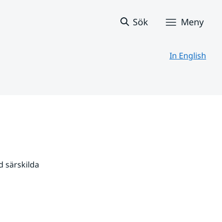
Sök
Meny
In English
 särskilda 