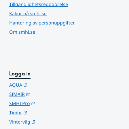
Tillgänglighetsredogörelse
Kakor på smhi.se
Hantering av personuppgifter
Om smhi.se
Logga in
Länk till annan webbplats.
AQUA
Länk till annan webbplats.
SIMAIR
Länk till annan webbplats.
SMHI Pro
Länk till annan webbplats.
Timbr
Länk till annan webbplats.
Vinterväg