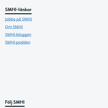
SMHI-länkar
Jobba på SMHI
Om SMHI
SMHI-bloggen
SMHI-podden
Följ SMHI