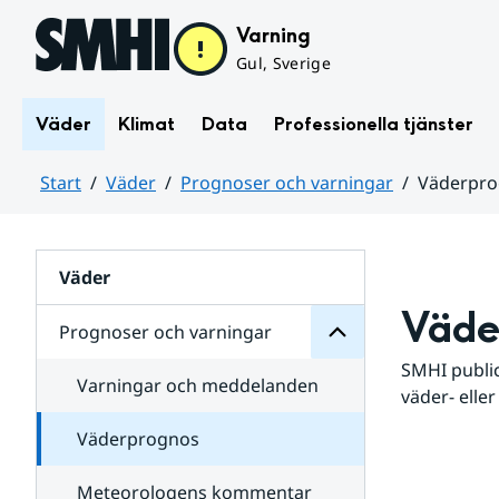
Hoppa till sidans innehåll
Varning
Gul, Sverige
Väder
Klimat
Data
Professionella tjänster
Start
Väder
Prognoser och varningar
Väderpr
varningar
och
Huvudinnehåll
Prognoser
för
Undersidor
Väder
Väde
Prognoser och varningar
SMHI public
Varningar och meddelanden
väder- eller
Väderprognos
Meteorologens kommentar