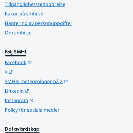
Tillgänglighetsredogörelse
Kakor på smhi.se
Hantering av personuppgifter
Om smhi.se
Följ SMHI
Länk till annan webbplats.
Facebook
Länk till annan webbplats.
X
Länk till annan webbplats.
SMHIs meteorologer på X
Länk till annan webbplats.
Linkedin
Länk till annan webbplats.
Instagram
Policy för sociala medier
Datavärdskap