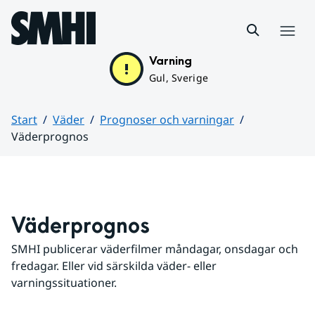
Hoppa till sidans innehåll
Meny
Varning
Gul, Sverige
Start
Väder
Prognoser och varningar
Väderprognos
Huvudinnehåll
Väderprognos
SMHI publicerar väderfilmer måndagar, onsdagar och 
fredagar. Eller vid särskilda väder- eller 
varningssituationer.