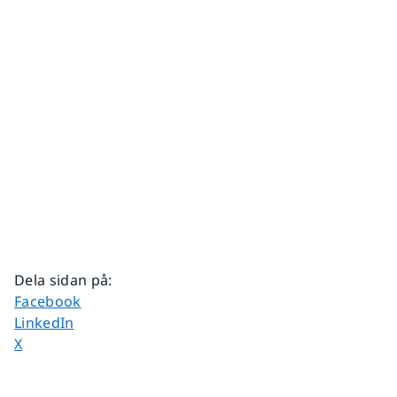
Dela sidan på
:
Dela sidan på
Facebook
Dela sidan på
LinkedIn
Dela sidan på
X