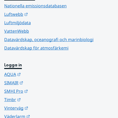
Nationella emissionsdatabasen
Länk till annan webbplats.
Luftwebb
Luftmiljödata
VattenWebb
Datavärdskap, oceanografi och marinbiologi
Datavärdskap för atmosfärkemi
Logga in
Länk till annan webbplats.
AQUA
Länk till annan webbplats.
SIMAIR
Länk till annan webbplats.
SMHI Pro
Länk till annan webbplats.
Timbr
Länk till annan webbplats.
Vinterväg
Länk till annan webbplats.
Väderlarm