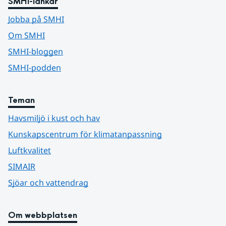
SMHI-länkar
Jobba på SMHI
Om SMHI
SMHI-bloggen
SMHI-podden
Teman
Havsmiljö i kust och hav
Kunskapscentrum för klimatanpassning
Luftkvalitet
SIMAIR
Sjöar och vattendrag
Om webbplatsen