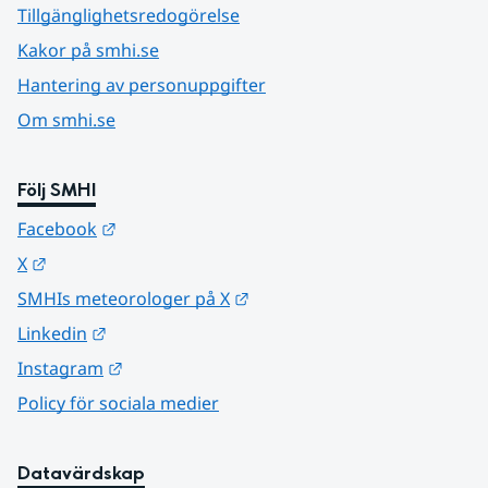
Tillgänglighetsredogörelse
Kakor på smhi.se
Hantering av personuppgifter
Om smhi.se
Följ SMHI
Länk till annan webbplats.
Facebook
Länk till annan webbplats.
X
Länk till annan webbplats.
SMHIs meteorologer på X
Länk till annan webbplats.
Linkedin
Länk till annan webbplats.
Instagram
Policy för sociala medier
Datavärdskap