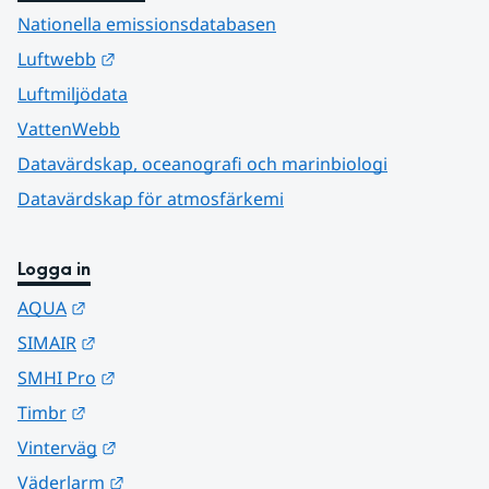
Nationella emissionsdatabasen
Länk till annan webbplats.
Luftwebb
Luftmiljödata
VattenWebb
Datavärdskap, oceanografi och marinbiologi
Datavärdskap för atmosfärkemi
Logga in
Länk till annan webbplats.
AQUA
Länk till annan webbplats.
SIMAIR
Länk till annan webbplats.
SMHI Pro
Länk till annan webbplats.
Timbr
Länk till annan webbplats.
Vinterväg
Länk till annan webbplats.
Väderlarm