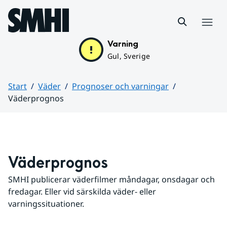
Hoppa till sidans innehåll
Meny
Varning
Gul, Sverige
Start
Väder
Prognoser och varningar
Väderprognos
Huvudinnehåll
Väderprognos
SMHI publicerar väderfilmer måndagar, onsdagar och 
fredagar. Eller vid särskilda väder- eller 
varningssituationer.