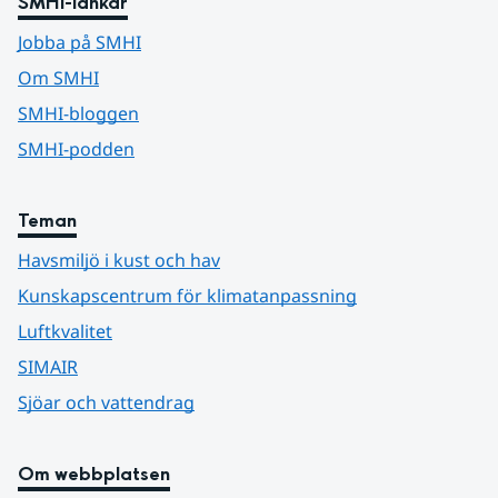
SMHI-länkar
Jobba på SMHI
Om SMHI
SMHI-bloggen
SMHI-podden
Teman
Havsmiljö i kust och hav
Kunskapscentrum för klimatanpassning
Luftkvalitet
SIMAIR
Sjöar och vattendrag
Om webbplatsen