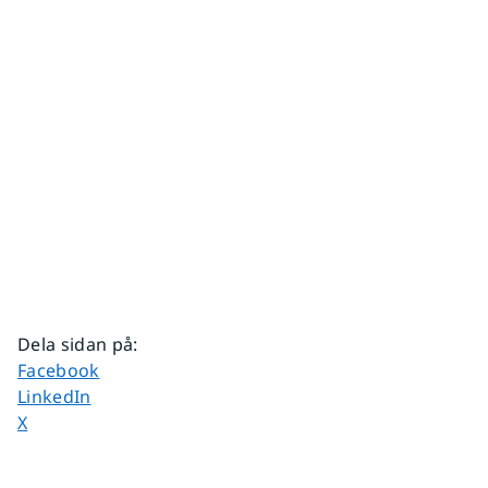
Dela sidan på
:
Dela sidan på
Facebook
Dela sidan på
LinkedIn
Dela sidan på
X