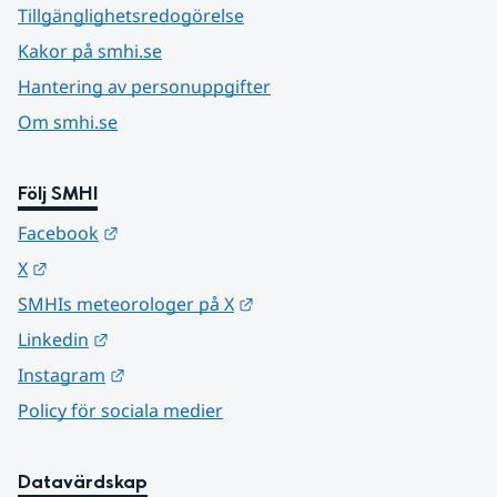
Tillgänglighetsredogörelse
Kakor på smhi.se
Hantering av personuppgifter
Om smhi.se
Följ SMHI
Länk till annan webbplats.
Facebook
Länk till annan webbplats.
X
Länk till annan webbplats.
SMHIs meteorologer på X
Länk till annan webbplats.
Linkedin
Länk till annan webbplats.
Instagram
Policy för sociala medier
Datavärdskap