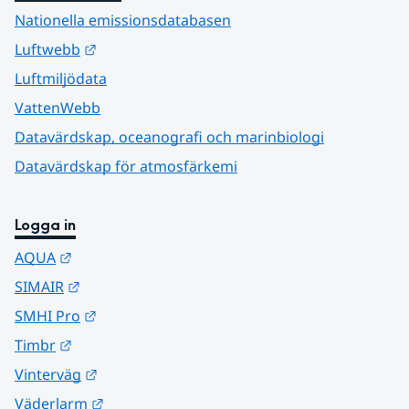
Nationella emissionsdatabasen
Länk till annan webbplats.
Luftwebb
Luftmiljödata
VattenWebb
Datavärdskap, oceanografi och marinbiologi
Datavärdskap för atmosfärkemi
Logga in
Länk till annan webbplats.
AQUA
Länk till annan webbplats.
SIMAIR
Länk till annan webbplats.
SMHI Pro
Länk till annan webbplats.
Timbr
Länk till annan webbplats.
Vinterväg
Länk till annan webbplats.
Väderlarm