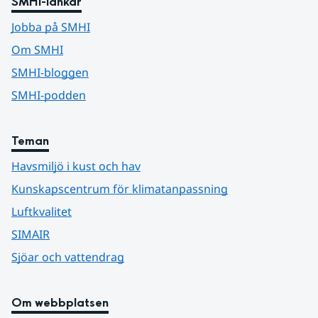
SMHI-länkar
Jobba på SMHI
Om SMHI
SMHI-bloggen
SMHI-podden
Teman
Havsmiljö i kust och hav
Kunskapscentrum för klimatanpassning
Luftkvalitet
SIMAIR
Sjöar och vattendrag
Om webbplatsen