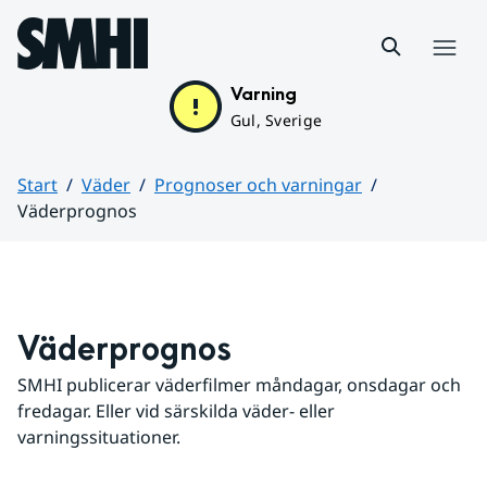
Hoppa till sidans innehåll
Meny
Varning
Gul, Sverige
Start
Väder
Prognoser och varningar
Väderprognos
Huvudinnehåll
Väderprognos
SMHI publicerar väderfilmer måndagar, onsdagar och 
fredagar. Eller vid särskilda väder- eller 
varningssituationer.