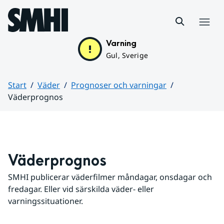
Hoppa till sidans innehåll
Meny
Varning
Gul, Sverige
Start
Väder
Prognoser och varningar
Väderprognos
Huvudinnehåll
Väderprognos
SMHI publicerar väderfilmer måndagar, onsdagar och 
fredagar. Eller vid särskilda väder- eller 
varningssituationer.