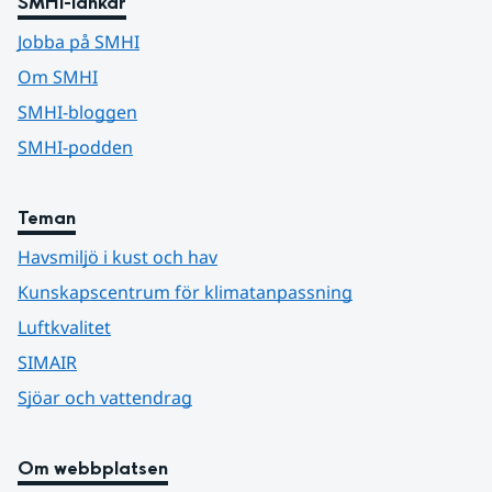
SMHI-länkar
Jobba på SMHI
Om SMHI
SMHI-bloggen
SMHI-podden
Teman
Havsmiljö i kust och hav
Kunskapscentrum för klimatanpassning
Luftkvalitet
SIMAIR
Sjöar och vattendrag
Om webbplatsen