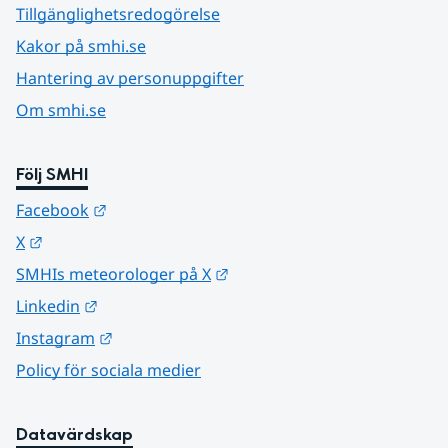
Tillgänglighetsredogörelse
Kakor på smhi.se
Hantering av personuppgifter
Om smhi.se
Följ SMHI
Länk till annan webbplats.
Facebook
Länk till annan webbplats.
X
Länk till annan webbplats.
SMHIs meteorologer på X
Länk till annan webbplats.
Linkedin
Länk till annan webbplats.
Instagram
Policy för sociala medier
Datavärdskap