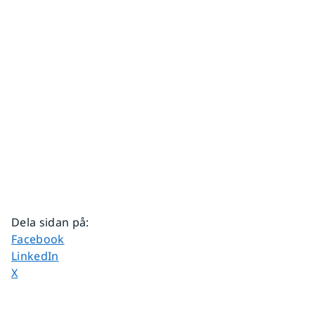
Dela sidan på
:
Dela sidan på
Facebook
Dela sidan på
LinkedIn
Dela sidan på
X