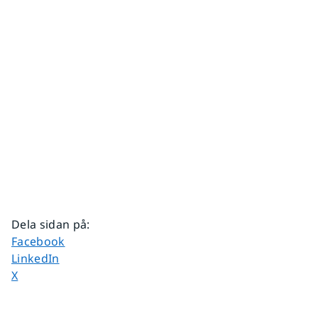
Dela sidan på
:
Dela sidan på
Facebook
Dela sidan på
LinkedIn
Dela sidan på
X