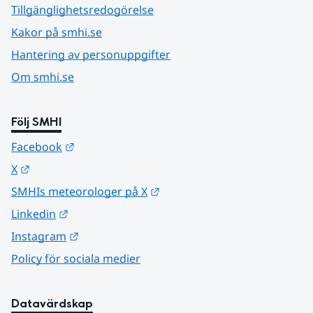
Tillgänglighetsredogörelse
Kakor på smhi.se
Hantering av personuppgifter
Om smhi.se
Följ SMHI
Länk till annan webbplats.
Facebook
Länk till annan webbplats.
X
Länk till annan webbplats.
SMHIs meteorologer på X
Länk till annan webbplats.
Linkedin
Länk till annan webbplats.
Instagram
Policy för sociala medier
Datavärdskap