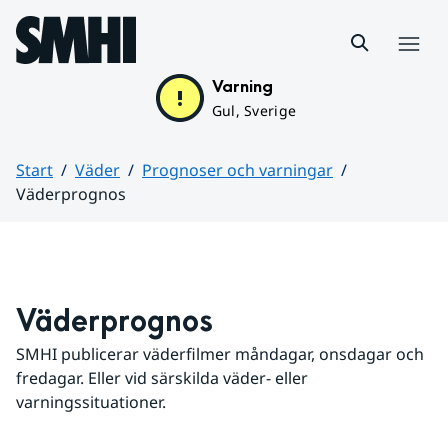
Hoppa till sidans innehåll
Meny
Varning
Gul, Sverige
Start
Väder
Prognoser och varningar
Väderprognos
Huvudinnehåll
Väderprognos
SMHI publicerar väderfilmer måndagar, onsdagar och 
fredagar. Eller vid särskilda väder- eller 
varningssituationer.