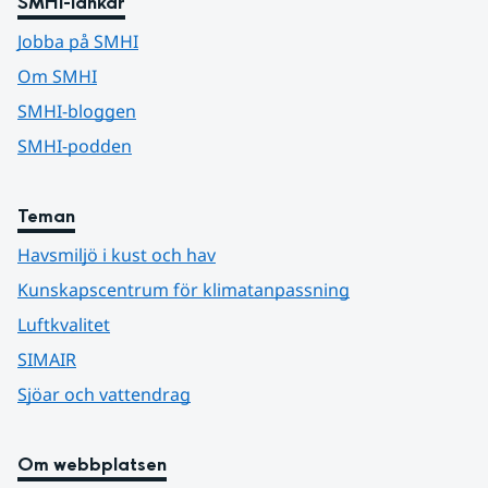
SMHI-länkar
Jobba på SMHI
Om SMHI
SMHI-bloggen
SMHI-podden
Teman
Havsmiljö i kust och hav
Kunskapscentrum för klimatanpassning
Luftkvalitet
SIMAIR
Sjöar och vattendrag
Om webbplatsen