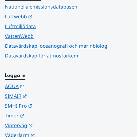
Nationella emissionsdatabasen
Länk till annan webbplats.
Luftwebb
Luftmiljödata
VattenWebb
Datavärdskap, oceanografi och marinbiologi
Datavärdskap för atmosfärkemi
Logga in
Länk till annan webbplats.
AQUA
Länk till annan webbplats.
SIMAIR
Länk till annan webbplats.
SMHI Pro
Länk till annan webbplats.
Timbr
Länk till annan webbplats.
Vinterväg
Länk till annan webbplats.
Väderlarm