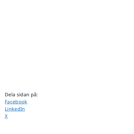
Dela sidan på
:
Dela sidan på
Facebook
Dela sidan på
LinkedIn
Dela sidan på
X