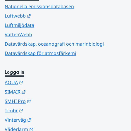
Nationella emissionsdatabasen
Länk till annan webbplats.
Luftwebb
Luftmiljödata
VattenWebb
Datavärdskap, oceanografi och marinbiologi
Datavärdskap för atmosfärkemi
Logga in
Länk till annan webbplats.
AQUA
Länk till annan webbplats.
SIMAIR
Länk till annan webbplats.
SMHI Pro
Länk till annan webbplats.
Timbr
Länk till annan webbplats.
Vinterväg
Länk till annan webbplats.
Väderlarm