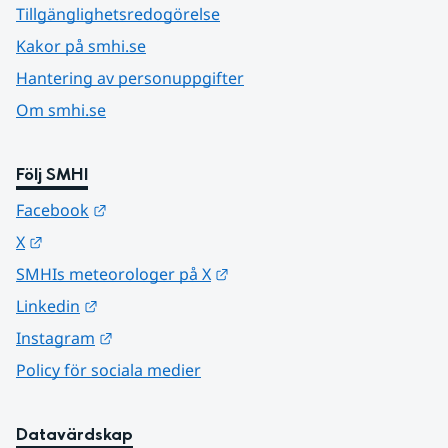
Tillgänglighetsredogörelse
Kakor på smhi.se
Hantering av personuppgifter
Om smhi.se
Följ SMHI
Länk till annan webbplats.
Facebook
Länk till annan webbplats.
X
Länk till annan webbplats.
SMHIs meteorologer på X
Länk till annan webbplats.
Linkedin
Länk till annan webbplats.
Instagram
Policy för sociala medier
Datavärdskap