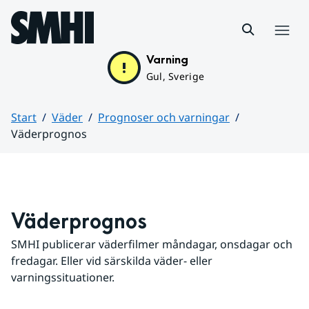
Hoppa till sidans innehåll
Meny
Varning
Gul, Sverige
Start
Väder
Prognoser och varningar
Väderprognos
Huvudinnehåll
Väderprognos
SMHI publicerar väderfilmer måndagar, onsdagar och 
fredagar. Eller vid särskilda väder- eller 
varningssituationer.