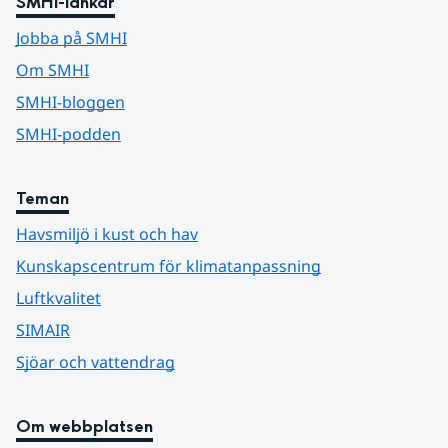
SMHI-länkar
Jobba på SMHI
Om SMHI
SMHI-bloggen
SMHI-podden
Teman
Havsmiljö i kust och hav
Kunskapscentrum för klimatanpassning
Luftkvalitet
SIMAIR
Sjöar och vattendrag
Om webbplatsen