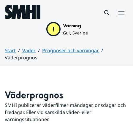
Hoppa till sidans innehåll
Meny
Varning
Gul, Sverige
Start
Väder
Prognoser och varningar
Väderprognos
Huvudinnehåll
Väderprognos
SMHI publicerar väderfilmer måndagar, onsdagar och 
fredagar. Eller vid särskilda väder- eller 
varningssituationer.