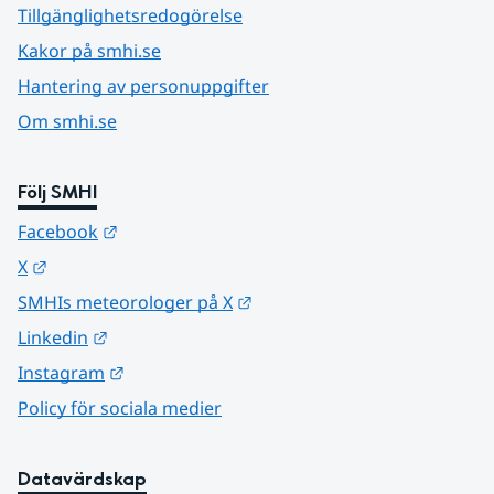
Tillgänglighetsredogörelse
Kakor på smhi.se
Hantering av personuppgifter
Om smhi.se
Följ SMHI
Länk till annan webbplats.
Facebook
Länk till annan webbplats.
X
Länk till annan webbplats.
SMHIs meteorologer på X
Länk till annan webbplats.
Linkedin
Länk till annan webbplats.
Instagram
Policy för sociala medier
Datavärdskap