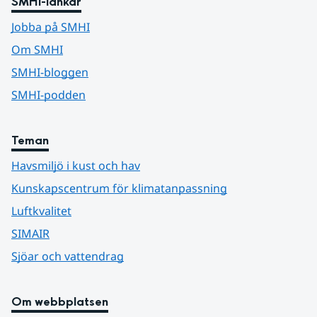
SMHI-länkar
Jobba på SMHI
Om SMHI
SMHI-bloggen
SMHI-podden
Teman
Havsmiljö i kust och hav
Kunskapscentrum för klimatanpassning
Luftkvalitet
SIMAIR
Sjöar och vattendrag
Om webbplatsen