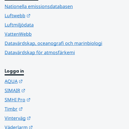
Nationella emissionsdatabasen
Länk till annan webbplats.
Luftwebb
Luftmiljödata
VattenWebb
Datavärdskap, oceanografi och marinbiologi
Datavärdskap för atmosfärkemi
Logga in
Länk till annan webbplats.
AQUA
Länk till annan webbplats.
SIMAIR
Länk till annan webbplats.
SMHI Pro
Länk till annan webbplats.
Timbr
Länk till annan webbplats.
Vinterväg
Länk till annan webbplats.
Väderlarm