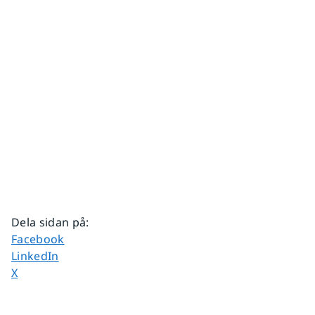
Dela sidan på
:
Dela sidan på
Facebook
Dela sidan på
LinkedIn
Dela sidan på
X