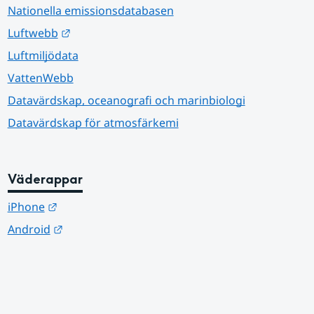
Nationella emissionsdatabasen
Länk till annan webbplats.
Luftwebb
Luftmiljödata
VattenWebb
Datavärdskap, oceanografi och marinbiologi
Datavärdskap för atmosfärkemi
Väderappar
Länk till annan webbplats.
iPhone
Länk till annan webbplats.
Android