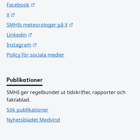
Länk till annan webbplats.
Facebook
Länk till annan webbplats.
X
Länk till annan webbplats.
SMHIs meteorologer på X
Länk till annan webbplats.
Linkedin
Länk till annan webbplats.
Instagram
Policy för sociala medier
Publikationer
SMHI ger regelbundet ut tidskrifter, rapporter och 
faktablad.
Sök publikationer
Nyhetsbladet Medvind