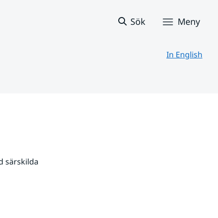
Sök
Meny
In English
 särskilda 