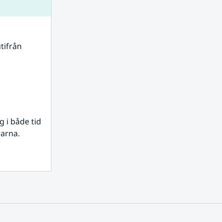
tifrån 
i både tid 
rarna.