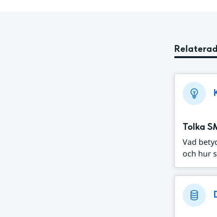
Relaterad
Tolka S
Vad bety
och hur s