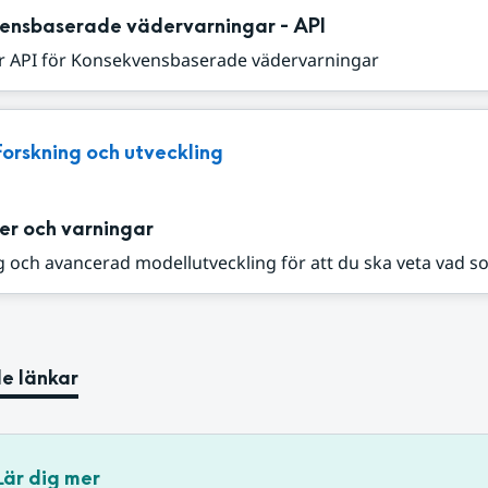
ensbaserade vädervarningar - API
r API för Konsekvensbaserade vädervarningar
Forskning och utveckling
er och varningar
 och avancerad modellutveckling för att du ska veta vad s
e länkar
Lär dig mer