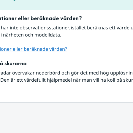
tioner eller beräknade värden?
r har inte observationsstationer, istället beräknas ett värde u
 i närheten och modelldata.
ioner eller beräknade värden?
på skurarna
radar övervakar nederbörd och gör det med hög upplösning 
Den är ett värdefullt hjälpmedel när man vill ha koll på sku