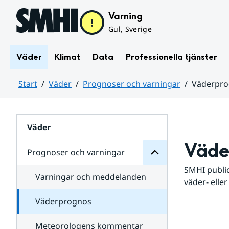
Hoppa till sidans innehåll
Varning
Gul, Sverige
Väder
Klimat
Data
Professionella tjänster
Start
Väder
Prognoser och varningar
Väderpr
varningar
och
Huvudinnehåll
Prognoser
för
Undersidor
Väder
Väde
Prognoser och varningar
SMHI public
Varningar och meddelanden
väder- eller
Väderprognos
Meteorologens kommentar