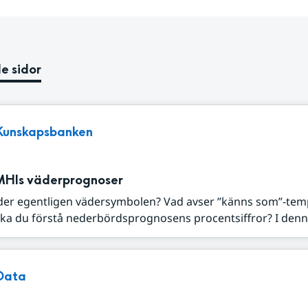
e sidor
Kunskapsbanken
MHIs väderprognoser
der egentligen vädersymbolen? Vad avser ”känns som”-tem
ka du förstå nederbördsprognosens procentsiffror? I denna
Data