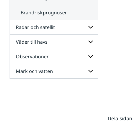
Brandriskprognoser
Radar och satellit
Väder till havs
Undersidor
för
Radar
Observationer
Undersidor
och
för
satellit
Väder
Mark och vatten
Undersidor
till
för
havs
Observationer
Undersidor
för
Mark
och
vatten
Dela sidan