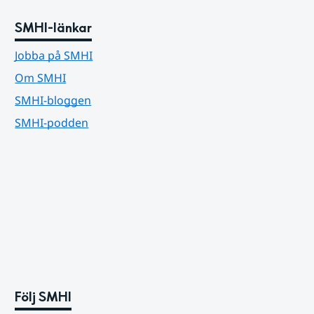
SMHI-länkar
Jobba på SMHI
Om SMHI
SMHI-bloggen
SMHI-podden
Följ SMHI