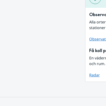
Observa
Alla orte
stationer
Observat
Få koll 
En väder
och rum. 
Radar