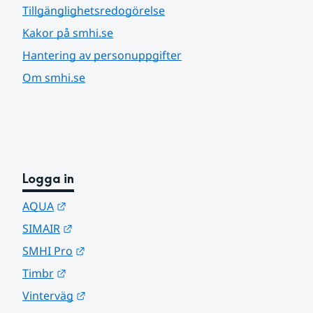
Tillgänglighetsredogörelse
Kakor på smhi.se
Hantering av personuppgifter
Om smhi.se
Logga in
Länk till annan webbplats.
AQUA
Länk till annan webbplats.
SIMAIR
Länk till annan webbplats.
SMHI Pro
Länk till annan webbplats.
Timbr
Länk till annan webbplats.
Vinterväg