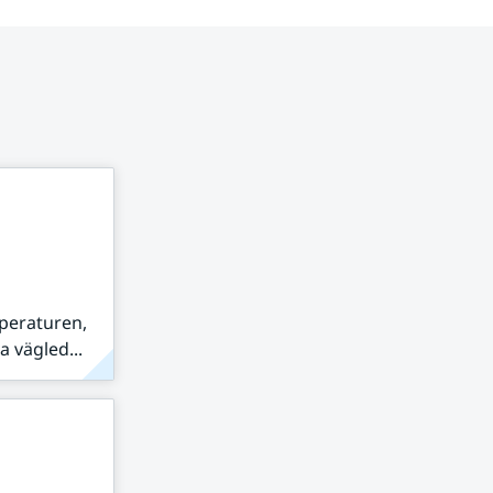
peraturen,
 vägled...