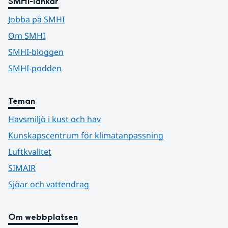
SMHI-länkar
Jobba på SMHI
Om SMHI
SMHI-bloggen
SMHI-podden
Teman
Havsmiljö i kust och hav
Kunskapscentrum för klimatanpassning
Luftkvalitet
SIMAIR
Sjöar och vattendrag
Om webbplatsen