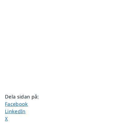
Dela sidan på
:
Dela sidan på
Facebook
Dela sidan på
LinkedIn
Dela sidan på
X