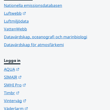
Nationella emissionsdatabasen
Länk till annan webbplats.
Luftwebb
Luftmiljödata
VattenWebb
Datavärdskap, oceanografi och marinbiologi
Datavärdskap för atmosfärkemi
Logga in
Länk till annan webbplats.
AQUA
Länk till annan webbplats.
SIMAIR
Länk till annan webbplats.
SMHI Pro
Länk till annan webbplats.
Timbr
Länk till annan webbplats.
Vinterväg
Länk till annan webbplats.
Väderlarm