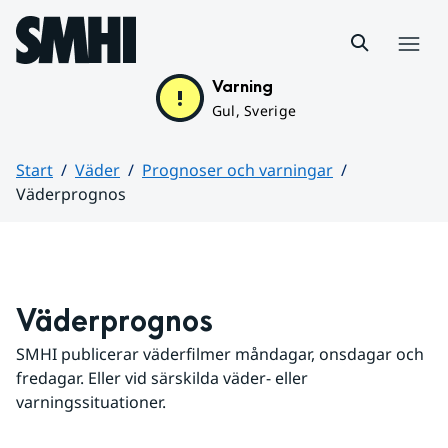
Hoppa till sidans innehåll
Meny
Varning
Gul, Sverige
Start
Väder
Prognoser och varningar
Väderprognos
Huvudinnehåll
Väderprognos
SMHI publicerar väderfilmer måndagar, onsdagar och 
fredagar. Eller vid särskilda väder- eller 
varningssituationer.