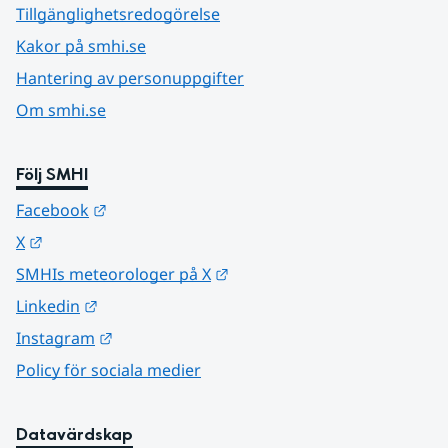
Tillgänglighetsredogörelse
Kakor på smhi.se
Hantering av personuppgifter
Om smhi.se
Följ SMHI
Länk till annan webbplats.
Facebook
Länk till annan webbplats.
X
Länk till annan webbplats.
SMHIs meteorologer på X
Länk till annan webbplats.
Linkedin
Länk till annan webbplats.
Instagram
Policy för sociala medier
Datavärdskap