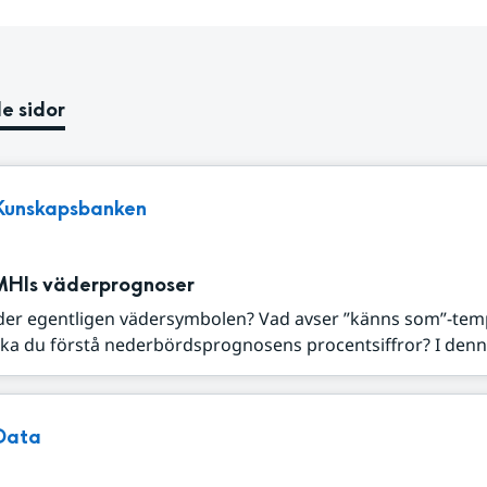
e sidor
Kunskapsbanken
MHIs väderprognoser
der egentligen vädersymbolen? Vad avser ”känns som”-tem
ka du förstå nederbördsprognosens procentsiffror? I denna
Data