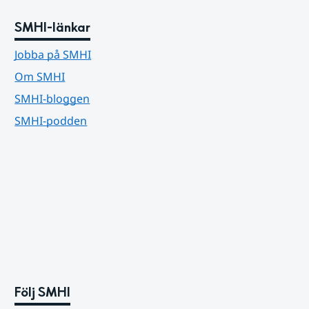
SMHI-länkar
Jobba på SMHI
Om SMHI
SMHI-bloggen
SMHI-podden
Följ SMHI