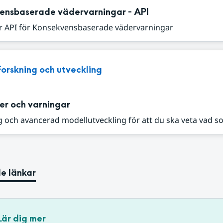
ensbaserade vädervarningar - API
r API för Konsekvensbaserade vädervarningar
Forskning och utveckling
er och varningar
 och avancerad modellutveckling för att du ska veta vad s
e länkar
Lär dig mer