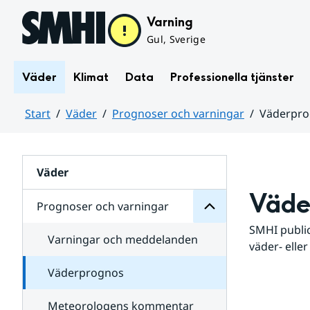
Hoppa till sidans innehåll
Varning
Gul, Sverige
Väder
Klimat
Data
Professionella tjänster
Start
Väder
Prognoser och varningar
Väderpr
varningar
och
Huvudinnehåll
Prognoser
för
Undersidor
Väder
Väde
Prognoser och varningar
SMHI public
Varningar och meddelanden
väder- eller
Väderprognos
Meteorologens kommentar