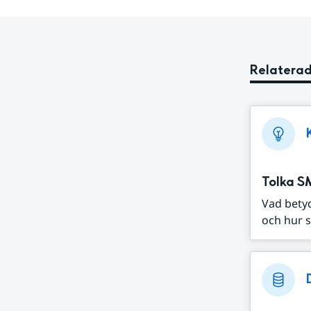
Relaterad
Tolka S
Vad bety
och hur s