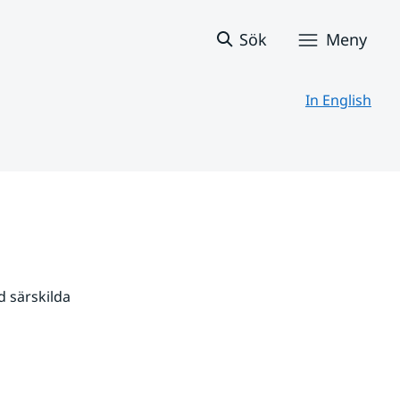
Sök
Meny
In English
 särskilda 