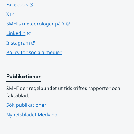
Länk till annan webbplats.
Facebook
Länk till annan webbplats.
X
Länk till annan webbplats.
SMHIs meteorologer på X
Länk till annan webbplats.
Linkedin
Länk till annan webbplats.
Instagram
Policy för sociala medier
Publikationer
SMHI ger regelbundet ut tidskrifter, rapporter och 
faktablad.
Sök publikationer
Nyhetsbladet Medvind