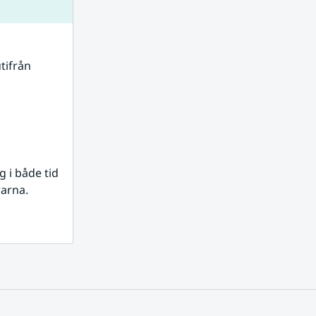
tifrån 
i både tid 
rarna.