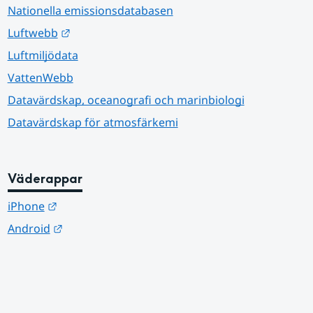
Nationella emissionsdatabasen
Länk till annan webbplats.
Luftwebb
Luftmiljödata
VattenWebb
Datavärdskap, oceanografi och marinbiologi
Datavärdskap för atmosfärkemi
Väderappar
Länk till annan webbplats.
iPhone
Länk till annan webbplats.
Android