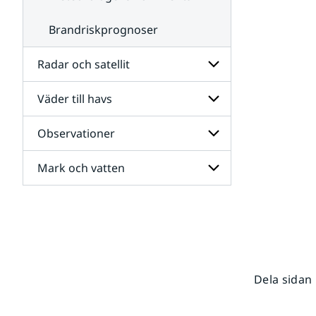
Brandriskprognoser
Radar och satellit
Väder till havs
Undersidor
för
Radar
Observationer
Undersidor
och
för
satellit
Väder
Mark och vatten
Undersidor
till
för
havs
Observationer
Undersidor
för
Mark
och
vatten
Dela sidan