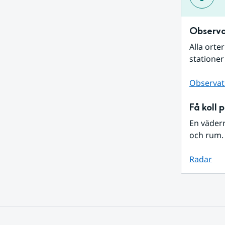
Observa
Alla orte
stationer
Observat
Få koll 
En väder
och rum. 
Radar