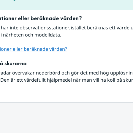
tioner eller beräknade värden?
r har inte observationsstationer, istället beräknas ett värde u
 i närheten och modelldata.
ioner eller beräknade värden?
på skurarna
radar övervakar nederbörd och gör det med hög upplösning 
Den är ett värdefullt hjälpmedel när man vill ha koll på sku