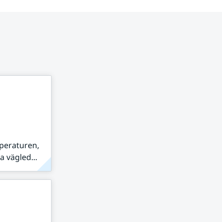
peraturen,
 vägled...