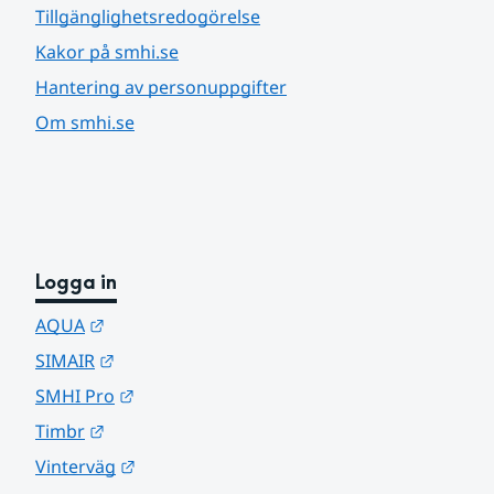
Tillgänglighetsredogörelse
Kakor på smhi.se
Hantering av personuppgifter
Om smhi.se
Logga in
Länk till annan webbplats.
AQUA
Länk till annan webbplats.
SIMAIR
Länk till annan webbplats.
SMHI Pro
Länk till annan webbplats.
Timbr
Länk till annan webbplats.
Vinterväg