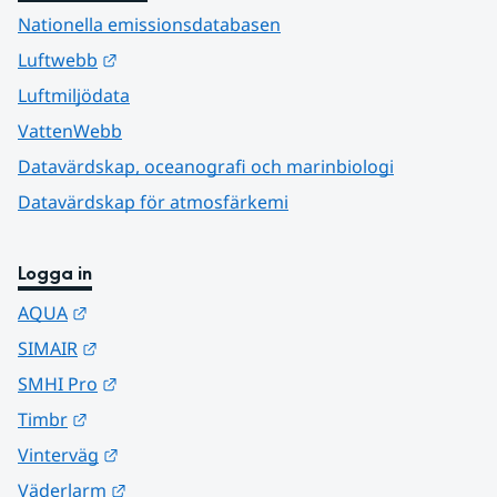
Nationella emissionsdatabasen
Länk till annan webbplats.
Luftwebb
Luftmiljödata
VattenWebb
Datavärdskap, oceanografi och marinbiologi
Datavärdskap för atmosfärkemi
Logga in
Länk till annan webbplats.
AQUA
Länk till annan webbplats.
SIMAIR
Länk till annan webbplats.
SMHI Pro
Länk till annan webbplats.
Timbr
Länk till annan webbplats.
Vinterväg
Länk till annan webbplats.
Väderlarm