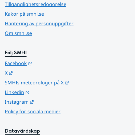
Tillgänglighetsredogörelse
Kakor på smhi.se
Hantering av personuppgifter
Om smhi.se
Följ SMHI
Länk till annan webbplats.
Facebook
Länk till annan webbplats.
X
Länk till annan webbplats.
SMHIs meteorologer på X
Länk till annan webbplats.
Linkedin
Länk till annan webbplats.
Instagram
Policy för sociala medier
Datavärdskap