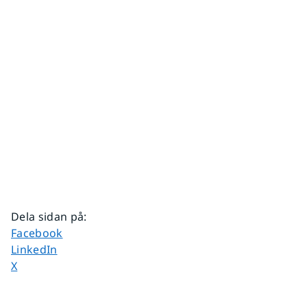
Dela sidan på
:
Dela sidan på
Facebook
Dela sidan på
LinkedIn
Dela sidan på
X