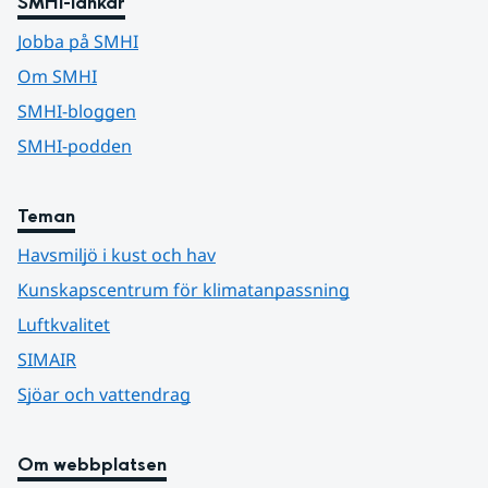
SMHI-länkar
Jobba på SMHI
Om SMHI
SMHI-bloggen
SMHI-podden
Teman
Havsmiljö i kust och hav
Kunskapscentrum för klimatanpassning
Luftkvalitet
SIMAIR
Sjöar och vattendrag
Om webbplatsen