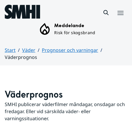
Hoppa till sidans innehåll
Meny
Meddelande
Risk för skogsbrand
Start
Väder
Prognoser och varningar
Väderprognos
Huvudinnehåll
Väderprognos
SMHI publicerar väderfilmer måndagar, onsdagar och 
fredagar. Eller vid särskilda väder- eller 
varningssituationer.