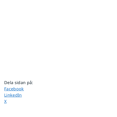
Dela sidan på
:
Dela sidan på
Facebook
Dela sidan på
LinkedIn
Dela sidan på
X