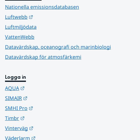
Nationella emissionsdatabasen
Länk till annan webbplats.
Luftwebb
Luftmiljödata
VattenWebb
Datavärdskap, oceanografi och marinbiologi
Datavärdskap för atmosfärkemi
Logga in
Länk till annan webbplats.
AQUA
Länk till annan webbplats.
SIMAIR
Länk till annan webbplats.
SMHI Pro
Länk till annan webbplats.
Timbr
Länk till annan webbplats.
Vinterväg
Länk till annan webbplats.
Väderlarm