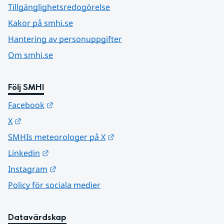
Tillgänglighetsredogörelse
Kakor på smhi.se
Hantering av personuppgifter
Om smhi.se
Följ SMHI
Länk till annan webbplats.
Facebook
Länk till annan webbplats.
X
Länk till annan webbplats.
SMHIs meteorologer på X
Länk till annan webbplats.
Linkedin
Länk till annan webbplats.
Instagram
Policy för sociala medier
Datavärdskap