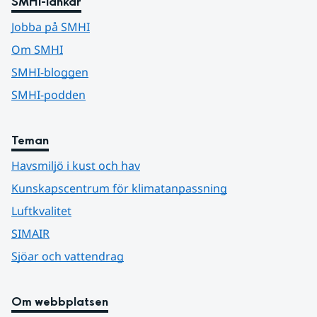
SMHI-länkar
Jobba på SMHI
Om SMHI
SMHI-bloggen
SMHI-podden
Teman
Havsmiljö i kust och hav
Kunskapscentrum för klimatanpassning
Luftkvalitet
SIMAIR
Sjöar och vattendrag
Om webbplatsen