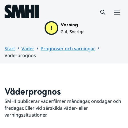
Hoppa till sidans innehåll
Meny
Varning
Gul, Sverige
Start
Väder
Prognoser och varningar
Väderprognos
Huvudinnehåll
Väderprognos
SMHI publicerar väderfilmer måndagar, onsdagar och 
fredagar. Eller vid särskilda väder- eller 
varningssituationer.