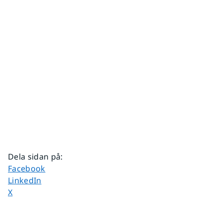
Dela sidan på
:
Dela sidan på
Facebook
Dela sidan på
LinkedIn
Dela sidan på
X