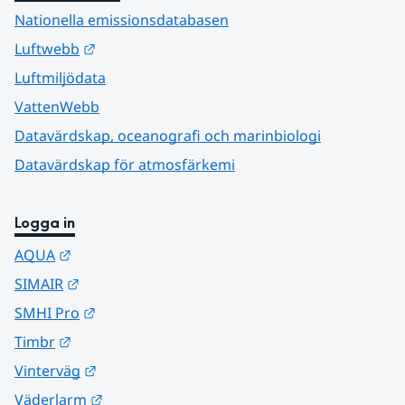
Nationella emissionsdatabasen
Länk till annan webbplats.
Luftwebb
Luftmiljödata
VattenWebb
Datavärdskap, oceanografi och marinbiologi
Datavärdskap för atmosfärkemi
Logga in
Länk till annan webbplats.
AQUA
Länk till annan webbplats.
SIMAIR
Länk till annan webbplats.
SMHI Pro
Länk till annan webbplats.
Timbr
Länk till annan webbplats.
Vinterväg
Länk till annan webbplats.
Väderlarm