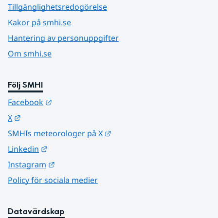
Tillgänglighetsredogörelse
Kakor på smhi.se
Hantering av personuppgifter
Om smhi.se
Följ SMHI
Länk till annan webbplats.
Facebook
Länk till annan webbplats.
X
Länk till annan webbplats.
SMHIs meteorologer på X
Länk till annan webbplats.
Linkedin
Länk till annan webbplats.
Instagram
Policy för sociala medier
Datavärdskap