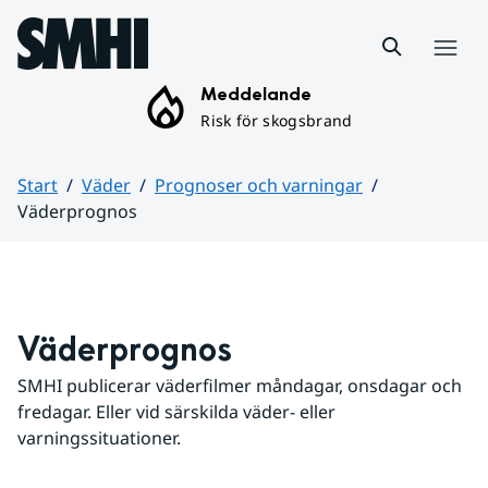
Hoppa till sidans innehåll
Meny
Meddelande
Risk för skogsbrand
Start
Väder
Prognoser och varningar
Väderprognos
Huvudinnehåll
Väderprognos
SMHI publicerar väderfilmer måndagar, onsdagar och 
fredagar. Eller vid särskilda väder- eller 
varningssituationer.