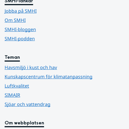
SMHI-länkar
Jobba på SMHI
Om SMHI
SMHI-bloggen
SMHI-podden
Teman
Havsmiljö i kust och hav
Kunskapscentrum för klimatanpassning
Luftkvalitet
SIMAIR
Sjöar och vattendrag
Om webbplatsen