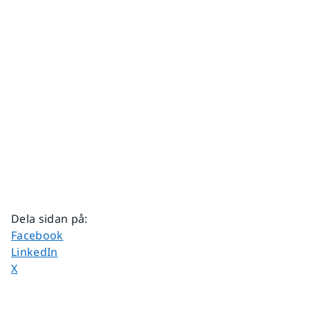
Dela sidan på
:
Dela sidan på
Facebook
Dela sidan på
LinkedIn
Dela sidan på
X