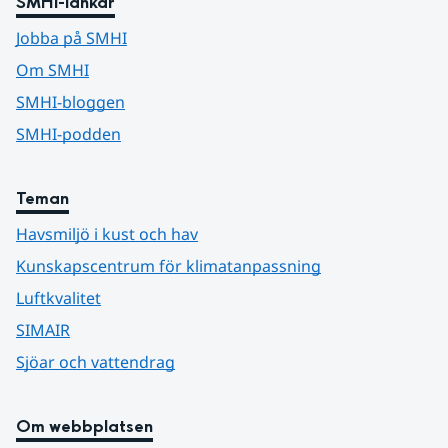
SMHI-länkar
Jobba på SMHI
Om SMHI
SMHI-bloggen
SMHI-podden
Teman
Havsmiljö i kust och hav
Kunskapscentrum för klimatanpassning
Luftkvalitet
SIMAIR
Sjöar och vattendrag
Om webbplatsen