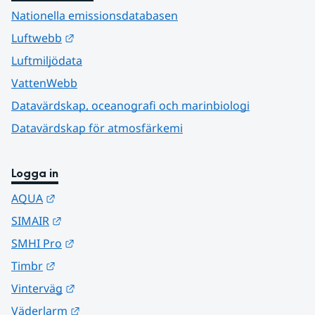
Nationella emissionsdatabasen
Länk till annan webbplats.
Luftwebb
Luftmiljödata
VattenWebb
Datavärdskap, oceanografi och marinbiologi
Datavärdskap för atmosfärkemi
Logga in
Länk till annan webbplats.
AQUA
Länk till annan webbplats.
SIMAIR
Länk till annan webbplats.
SMHI Pro
Länk till annan webbplats.
Timbr
Länk till annan webbplats.
Vinterväg
Länk till annan webbplats.
Väderlarm