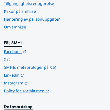
Tillgänglighetsredogörelse
Kakor på smhi.se
Hantering av personuppgifter
Om smhi.se
Följ SMHI
Länk till annan webbplats.
Facebook
Länk till annan webbplats.
X
Länk till annan webbplats.
SMHIs meteorologer på X
Länk till annan webbplats.
Linkedin
Länk till annan webbplats.
Instagram
Policy för sociala medier
Datavärdskap