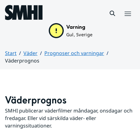
Hoppa till sidans innehåll
Meny
Varning
Gul, Sverige
Start
Väder
Prognoser och varningar
Väderprognos
Huvudinnehåll
Väderprognos
SMHI publicerar väderfilmer måndagar, onsdagar och 
fredagar. Eller vid särskilda väder- eller 
varningssituationer.