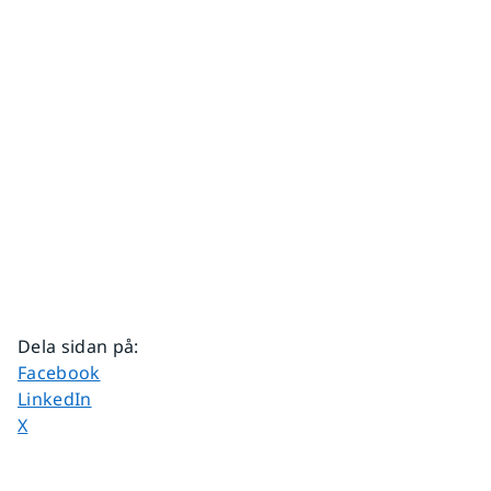
Dela sidan på
:
Dela sidan på
Facebook
Dela sidan på
LinkedIn
Dela sidan på
X