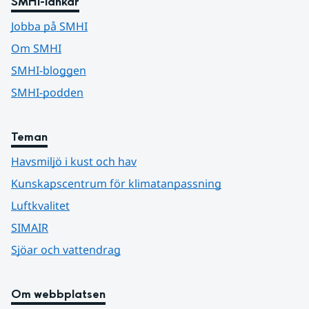
SMHI-länkar
Jobba på SMHI
Om SMHI
SMHI-bloggen
SMHI-podden
Teman
Havsmiljö i kust och hav
Kunskapscentrum för klimatanpassning
Luftkvalitet
SIMAIR
Sjöar och vattendrag
Om webbplatsen