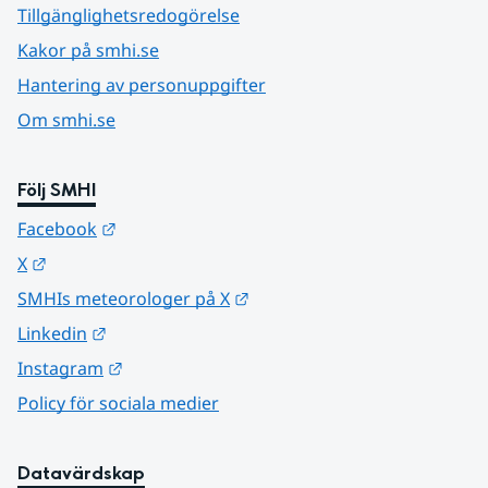
Tillgänglighetsredogörelse
Kakor på smhi.se
Hantering av personuppgifter
Om smhi.se
Följ SMHI
Länk till annan webbplats.
Facebook
Länk till annan webbplats.
X
Länk till annan webbplats.
SMHIs meteorologer på X
Länk till annan webbplats.
Linkedin
Länk till annan webbplats.
Instagram
Policy för sociala medier
Datavärdskap