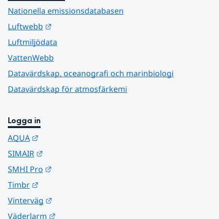
Nationella emissionsdatabasen
Länk till annan webbplats.
Luftwebb
Luftmiljödata
VattenWebb
Datavärdskap, oceanografi och marinbiologi
Datavärdskap för atmosfärkemi
Logga in
Länk till annan webbplats.
AQUA
Länk till annan webbplats.
SIMAIR
Länk till annan webbplats.
SMHI Pro
Länk till annan webbplats.
Timbr
Länk till annan webbplats.
Vinterväg
Länk till annan webbplats.
Väderlarm