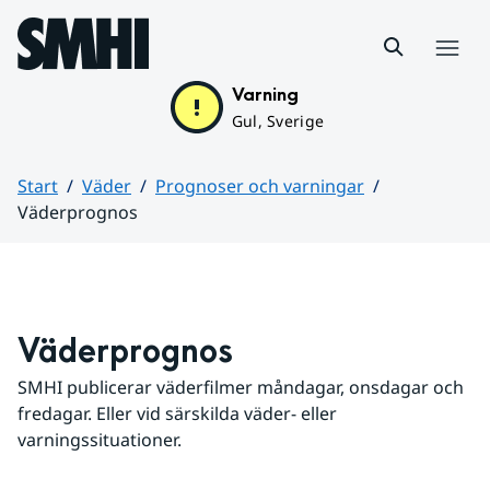
Hoppa till sidans innehåll
Meny
Varning
Gul, Sverige
Start
Väder
Prognoser och varningar
Väderprognos
Huvudinnehåll
Väderprognos
SMHI publicerar väderfilmer måndagar, onsdagar och 
fredagar. Eller vid särskilda väder- eller 
varningssituationer.