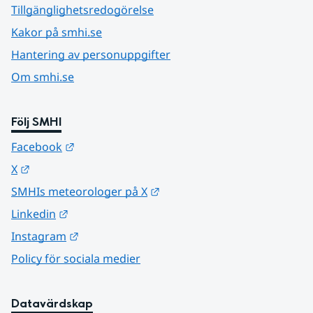
Tillgänglighetsredogörelse
Kakor på smhi.se
Hantering av personuppgifter
Om smhi.se
Följ SMHI
Länk till annan webbplats.
Facebook
Länk till annan webbplats.
X
Länk till annan webbplats.
SMHIs meteorologer på X
Länk till annan webbplats.
Linkedin
Länk till annan webbplats.
Instagram
Policy för sociala medier
Datavärdskap