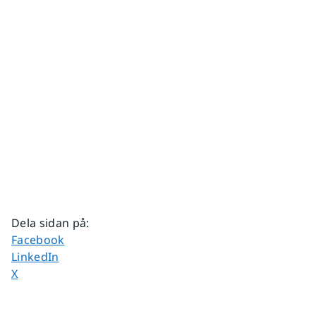
Dela sidan på
:
Dela sidan på
Facebook
Dela sidan på
LinkedIn
Dela sidan på
X