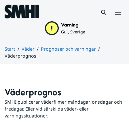
Hoppa till sidans innehåll
Meny
Varning
Gul, Sverige
Start
Väder
Prognoser och varningar
Väderprognos
Huvudinnehåll
Väderprognos
SMHI publicerar väderfilmer måndagar, onsdagar och 
fredagar. Eller vid särskilda väder- eller 
varningssituationer.