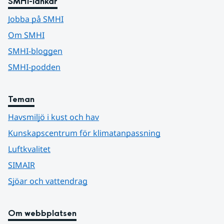
SMHI-länkar
Jobba på SMHI
Om SMHI
SMHI-bloggen
SMHI-podden
Teman
Havsmiljö i kust och hav
Kunskapscentrum för klimatanpassning
Luftkvalitet
SIMAIR
Sjöar och vattendrag
Om webbplatsen