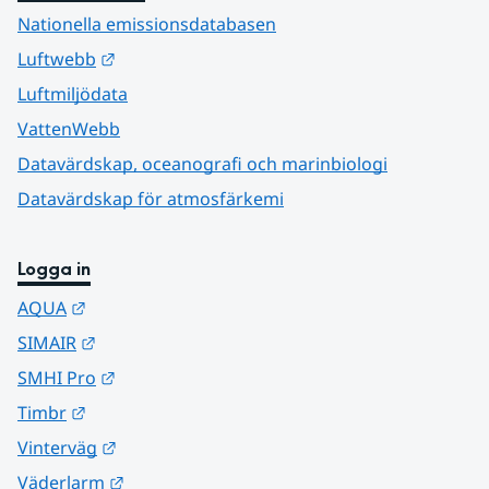
Nationella emissionsdatabasen
Länk till annan webbplats.
Luftwebb
Luftmiljödata
VattenWebb
Datavärdskap, oceanografi och marinbiologi
Datavärdskap för atmosfärkemi
Logga in
Länk till annan webbplats.
AQUA
Länk till annan webbplats.
SIMAIR
Länk till annan webbplats.
SMHI Pro
Länk till annan webbplats.
Timbr
Länk till annan webbplats.
Vinterväg
Länk till annan webbplats.
Väderlarm