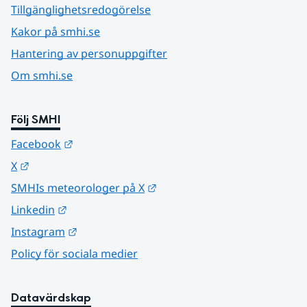
Tillgänglighetsredogörelse
Kakor på smhi.se
Hantering av personuppgifter
Om smhi.se
Följ SMHI
Länk till annan webbplats.
Facebook
Länk till annan webbplats.
X
Länk till annan webbplats.
SMHIs meteorologer på X
Länk till annan webbplats.
Linkedin
Länk till annan webbplats.
Instagram
Policy för sociala medier
Datavärdskap