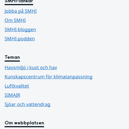
SMHI-länkar
Jobba på SMHI
Om SMHI
SMHI-bloggen
SMHI-podden
Teman
Havsmiljö i kust och hav
Kunskapscentrum för klimatanpassning
Luftkvalitet
SIMAIR
Sjöar och vattendrag
Om webbplatsen