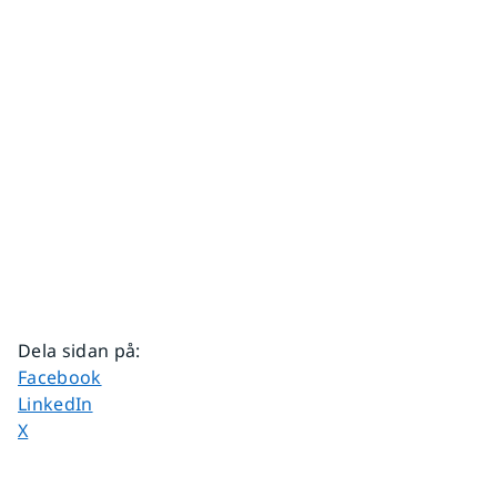
Dela sidan på
:
Dela sidan på
Facebook
Dela sidan på
LinkedIn
Dela sidan på
X