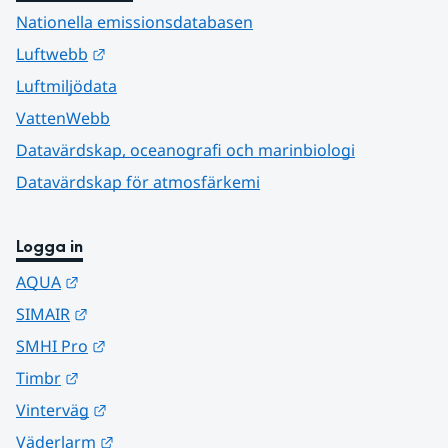
Nationella emissionsdatabasen
Länk till annan webbplats.
Luftwebb
Luftmiljödata
VattenWebb
Datavärdskap, oceanografi och marinbiologi
Datavärdskap för atmosfärkemi
Logga in
Länk till annan webbplats.
AQUA
Länk till annan webbplats.
SIMAIR
Länk till annan webbplats.
SMHI Pro
Länk till annan webbplats.
Timbr
Länk till annan webbplats.
Vinterväg
Länk till annan webbplats.
Väderlarm