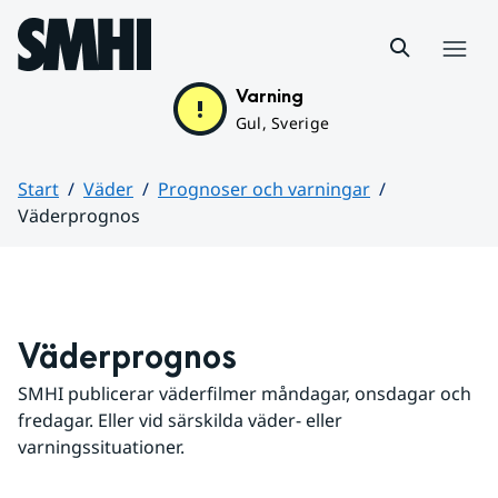
Hoppa till sidans innehåll
Meny
Varning
Gul, Sverige
Start
Väder
Prognoser och varningar
Väderprognos
Huvudinnehåll
Väderprognos
SMHI publicerar väderfilmer måndagar, onsdagar och 
fredagar. Eller vid särskilda väder- eller 
varningssituationer.