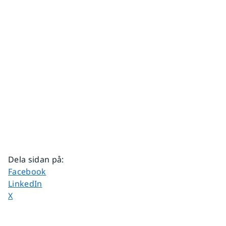
Dela sidan på
:
Dela sidan på
Facebook
Dela sidan på
LinkedIn
Dela sidan på
X