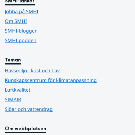
SMHI-länkar
Jobba på SMHI
Om SMHI
SMHI-bloggen
SMHI-podden
Teman
Havsmiljö i kust och hav
Kunskapscentrum för klimatanpassning
Luftkvalitet
SIMAIR
Sjöar och vattendrag
Om webbplatsen