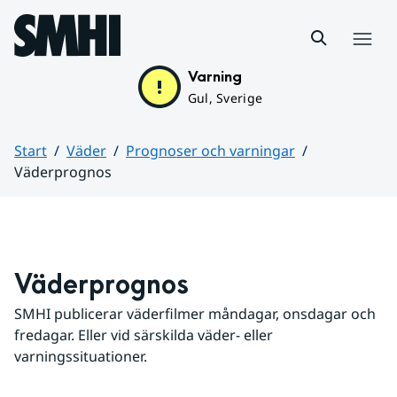
Hoppa till sidans innehåll
Meny
Varning
Gul, Sverige
Start
Väder
Prognoser och varningar
Väderprognos
Huvudinnehåll
Väderprognos
SMHI publicerar väderfilmer måndagar, onsdagar och 
fredagar. Eller vid särskilda väder- eller 
varningssituationer.