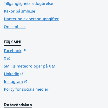
Tillgänglighetsredogörelse
Kakor på smhi.se
Hantering av personuppgifter
Om smhi.se
Följ SMHI
Länk till annan webbplats.
Facebook
Länk till annan webbplats.
X
Länk till annan webbplats.
SMHIs meteorologer på X
Länk till annan webbplats.
Linkedin
Länk till annan webbplats.
Instagram
Policy för sociala medier
Datavärdskap