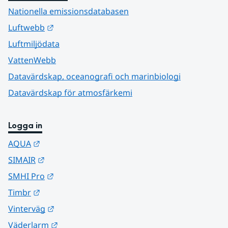
Nationella emissionsdatabasen
Länk till annan webbplats.
Luftwebb
Luftmiljödata
VattenWebb
Datavärdskap, oceanografi och marinbiologi
Datavärdskap för atmosfärkemi
Logga in
Länk till annan webbplats.
AQUA
Länk till annan webbplats.
SIMAIR
Länk till annan webbplats.
SMHI Pro
Länk till annan webbplats.
Timbr
Länk till annan webbplats.
Vinterväg
Länk till annan webbplats.
Väderlarm