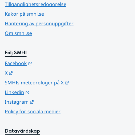
Tillgänglighetsredogörelse
Kakor på smhi.se
Hantering av personuppgifter
Om smhi.se
Följ SMHI
Länk till annan webbplats.
Facebook
Länk till annan webbplats.
X
Länk till annan webbplats.
SMHIs meteorologer på X
Länk till annan webbplats.
Linkedin
Länk till annan webbplats.
Instagram
Policy för sociala medier
Datavärdskap