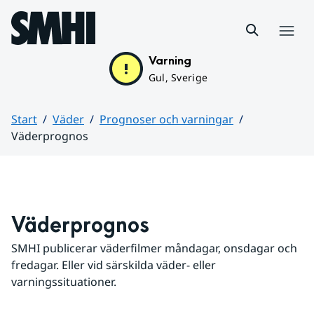
Hoppa till sidans innehåll
Meny
Varning
Gul, Sverige
Start
Väder
Prognoser och varningar
Väderprognos
Huvudinnehåll
Väderprognos
SMHI publicerar väderfilmer måndagar, onsdagar och 
fredagar. Eller vid särskilda väder- eller 
varningssituationer.