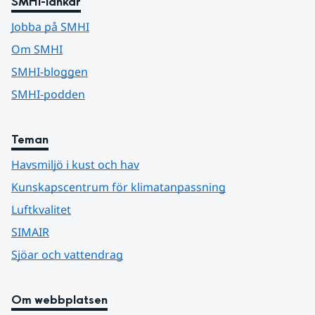
SMHI-länkar
Jobba på SMHI
Om SMHI
SMHI-bloggen
SMHI-podden
Teman
Havsmiljö i kust och hav
Kunskapscentrum för klimatanpassning
Luftkvalitet
SIMAIR
Sjöar och vattendrag
Om webbplatsen