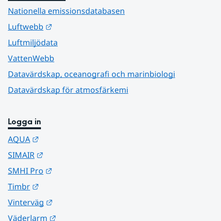
Nationella emissionsdatabasen
Länk till annan webbplats.
Luftwebb
Luftmiljödata
VattenWebb
Datavärdskap, oceanografi och marinbiologi
Datavärdskap för atmosfärkemi
Logga in
Länk till annan webbplats.
AQUA
Länk till annan webbplats.
SIMAIR
Länk till annan webbplats.
SMHI Pro
Länk till annan webbplats.
Timbr
Länk till annan webbplats.
Vinterväg
Länk till annan webbplats.
Väderlarm