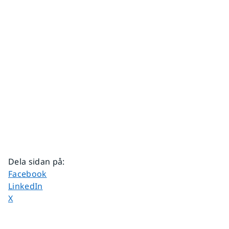
Dela sidan på
:
Dela sidan på
Facebook
Dela sidan på
LinkedIn
Dela sidan på
X