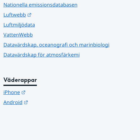
Nationella emissionsdatabasen
Länk till annan webbplats.
Luftwebb
Luftmiljödata
VattenWebb
Datavärdskap, oceanografi och marinbiologi
Datavärdskap för atmosfärkemi
Väderappar
Länk till annan webbplats.
iPhone
Länk till annan webbplats.
Android