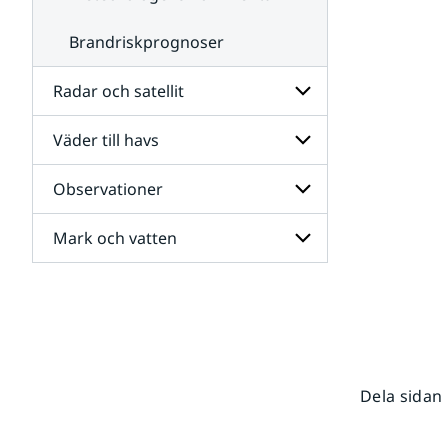
Brandriskprognoser
Radar och satellit
Väder till havs
Undersidor
för
Radar
Observationer
Undersidor
och
för
satellit
Väder
Mark och vatten
Undersidor
till
för
havs
Observationer
Undersidor
för
Mark
och
vatten
Dela sidan