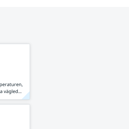
peraturen,
 vägled...