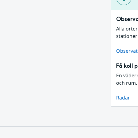
Observa
Alla orte
stationer
Observat
Få koll 
En väder
och rum. 
Radar