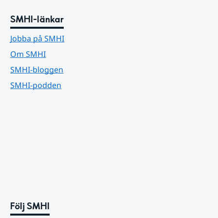
SMHI-länkar
Jobba på SMHI
Om SMHI
SMHI-bloggen
SMHI-podden
Följ SMHI