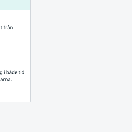
tifrån 
i både tid 
rarna.