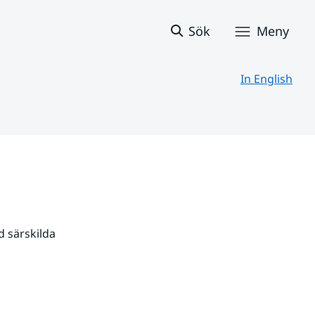
Sök
Meny
In English
 särskilda 