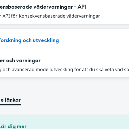
ensbaserade vädervarningar - API
r API för Konsekvensbaserade vädervarningar
Forskning och utveckling
er och varningar
 och avancerad modellutveckling för att du ska veta vad s
e länkar
Lär dig mer