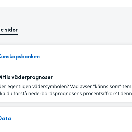
e sidor
Kunskapsbanken
MHIs väderprognoser
der egentligen vädersymbolen? Vad avser ”känns som”-tem
ka du förstå nederbördsprognosens procentsiffror? I denna
Data