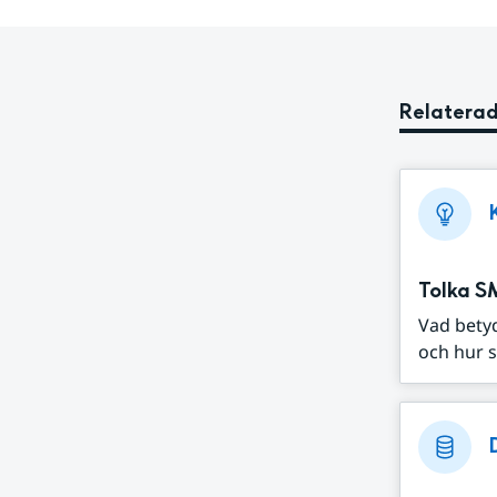
Relaterad
Tolka S
Vad bety
och hur s