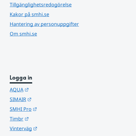
Tillgänglighetsredogörelse
Kakor på smhi.se
Hantering av personuppgifter
Om smhi.se
Logga in
Länk till annan webbplats.
AQUA
Länk till annan webbplats.
SIMAIR
Länk till annan webbplats.
SMHI Pro
Länk till annan webbplats.
Timbr
Länk till annan webbplats.
Vinterväg