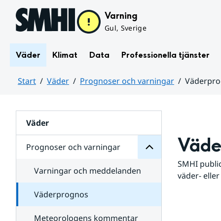
Hoppa till sidans innehåll
Varning
Gul, Sverige
Väder
Klimat
Data
Professionella tjänster
Start
Väder
Prognoser och varningar
Väderpr
varningar
och
Huvudinnehåll
Prognoser
för
Undersidor
Väder
Väde
Prognoser och varningar
SMHI public
Varningar och meddelanden
väder- eller
Väderprognos
Meteorologens kommentar