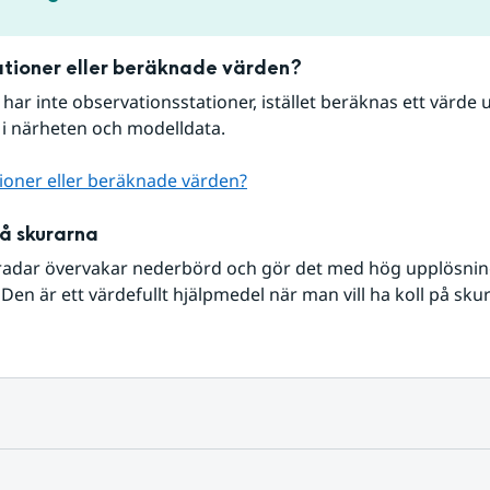
tioner eller beräknade värden?
r har inte observationsstationer, istället beräknas ett värde u
 i närheten och modelldata.
ioner eller beräknade värden?
på skurarna
radar övervakar nederbörd och gör det med hög upplösning 
Den är ett värdefullt hjälpmedel när man vill ha koll på sku