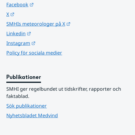
Länk till annan webbplats.
Facebook
Länk till annan webbplats.
X
Länk till annan webbplats.
SMHIs meteorologer på X
Länk till annan webbplats.
Linkedin
Länk till annan webbplats.
Instagram
Policy för sociala medier
Publikationer
SMHI ger regelbundet ut tidskrifter, rapporter och 
faktablad.
Sök publikationer
Nyhetsbladet Medvind