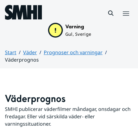
Hoppa till sidans innehåll
Meny
Varning
Gul, Sverige
Start
Väder
Prognoser och varningar
Väderprognos
Huvudinnehåll
Väderprognos
SMHI publicerar väderfilmer måndagar, onsdagar och 
fredagar. Eller vid särskilda väder- eller 
varningssituationer.