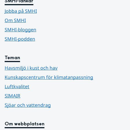
SMHI-länkar
Jobba på SMHI
Om SMHI
SMHI-bloggen
SMHI-podden
Teman
Havsmiljö i kust och hav
Kunskapscentrum för klimatanpassning
Luftkvalitet
SIMAIR
Sjöar och vattendrag
Om webbplatsen