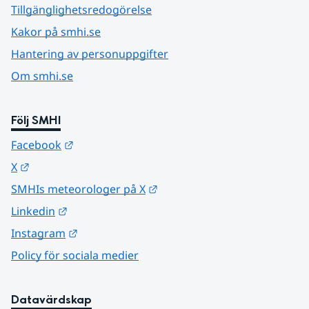
Tillgänglighetsredogörelse
Kakor på smhi.se
Hantering av personuppgifter
Om smhi.se
Följ SMHI
Länk till annan webbplats.
Facebook
Länk till annan webbplats.
X
Länk till annan webbplats.
SMHIs meteorologer på X
Länk till annan webbplats.
Linkedin
Länk till annan webbplats.
Instagram
Policy för sociala medier
Datavärdskap