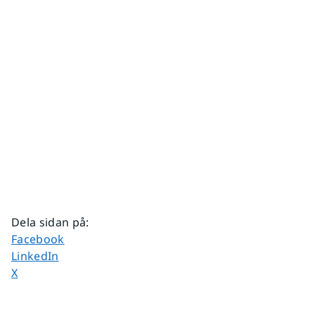
Dela sidan på
:
Dela sidan på
Facebook
Dela sidan på
LinkedIn
Dela sidan på
X