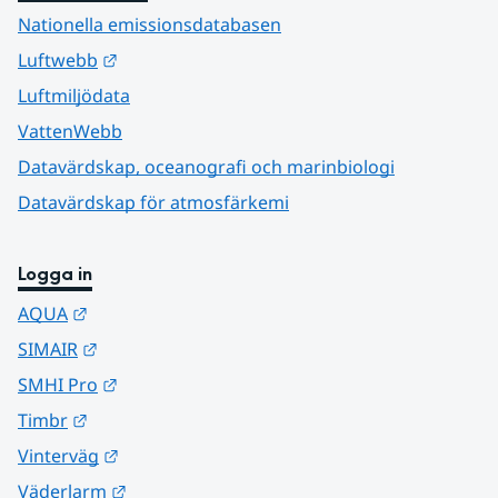
Nationella emissionsdatabasen
Länk till annan webbplats.
Luftwebb
Luftmiljödata
VattenWebb
Datavärdskap, oceanografi och marinbiologi
Datavärdskap för atmosfärkemi
Logga in
Länk till annan webbplats.
AQUA
Länk till annan webbplats.
SIMAIR
Länk till annan webbplats.
SMHI Pro
Länk till annan webbplats.
Timbr
Länk till annan webbplats.
Vinterväg
Länk till annan webbplats.
Väderlarm