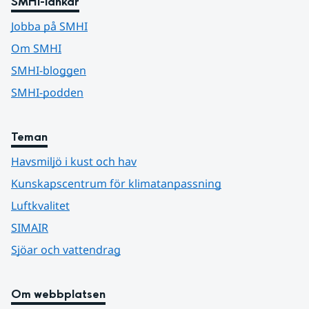
SMHI-länkar
Jobba på SMHI
Om SMHI
SMHI-bloggen
SMHI-podden
Teman
Havsmiljö i kust och hav
Kunskapscentrum för klimatanpassning
Luftkvalitet
SIMAIR
Sjöar och vattendrag
Om webbplatsen