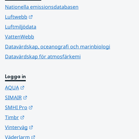
Nationella emissionsdatabasen
Länk till annan webbplats.
Luftwebb
Luftmiljödata
VattenWebb
Datavärdskap, oceanografi och marinbiologi
Datavärdskap för atmosfärkemi
Logga in
Länk till annan webbplats.
AQUA
Länk till annan webbplats.
SIMAIR
Länk till annan webbplats.
SMHI Pro
Länk till annan webbplats.
Timbr
Länk till annan webbplats.
Vinterväg
Länk till annan webbplats.
Väderlarm