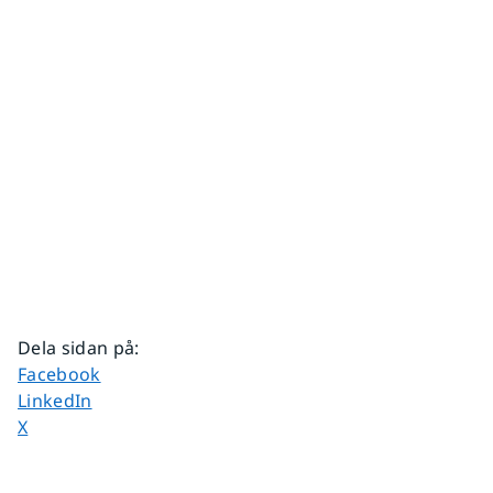
Dela sidan på
:
Dela sidan på
Facebook
Dela sidan på
LinkedIn
Dela sidan på
X