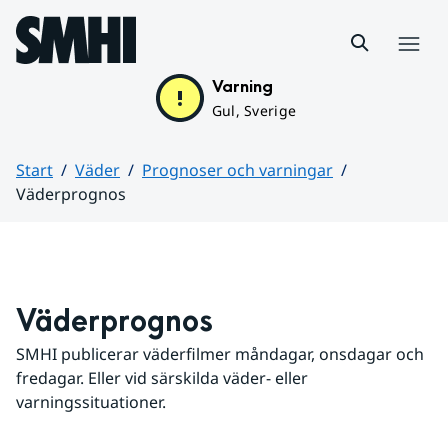
Hoppa till sidans innehåll
Meny
Varning
Gul, Sverige
Start
Väder
Prognoser och varningar
Väderprognos
Huvudinnehåll
Väderprognos
SMHI publicerar väderfilmer måndagar, onsdagar och 
fredagar. Eller vid särskilda väder- eller 
varningssituationer.