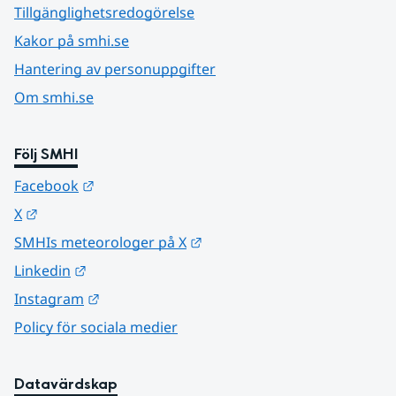
Tillgänglighetsredogörelse
Kakor på smhi.se
Hantering av personuppgifter
Om smhi.se
Följ SMHI
Länk till annan webbplats.
Facebook
Länk till annan webbplats.
X
Länk till annan webbplats.
SMHIs meteorologer på X
Länk till annan webbplats.
Linkedin
Länk till annan webbplats.
Instagram
Policy för sociala medier
Datavärdskap