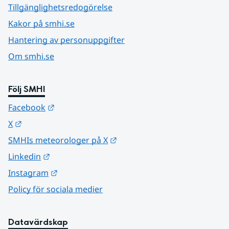
Tillgänglighetsredogörelse
Kakor på smhi.se
Hantering av personuppgifter
Om smhi.se
Följ SMHI
Länk till annan webbplats.
Facebook
Länk till annan webbplats.
X
Länk till annan webbplats.
SMHIs meteorologer på X
Länk till annan webbplats.
Linkedin
Länk till annan webbplats.
Instagram
Policy för sociala medier
Datavärdskap