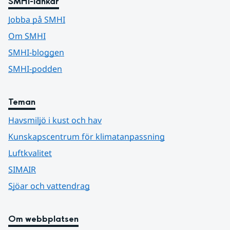
SMHI-länkar
Jobba på SMHI
Om SMHI
SMHI-bloggen
SMHI-podden
Teman
Havsmiljö i kust och hav
Kunskapscentrum för klimatanpassning
Luftkvalitet
SIMAIR
Sjöar och vattendrag
Om webbplatsen