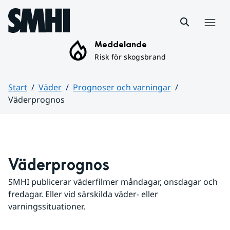
Hoppa till sidans innehåll
Meny
Meddelande
Risk för skogsbrand
Start
Väder
Prognoser och varningar
Väderprognos
Huvudinnehåll
Väderprognos
SMHI publicerar väderfilmer måndagar, onsdagar och 
fredagar. Eller vid särskilda väder- eller 
varningssituationer.