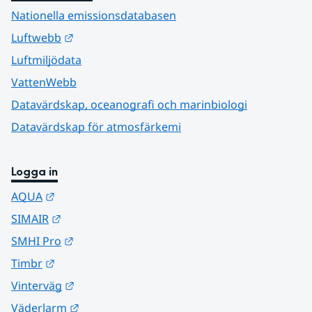
Nationella emissionsdatabasen
Länk till annan webbplats.
Luftwebb
Luftmiljödata
VattenWebb
Datavärdskap, oceanografi och marinbiologi
Datavärdskap för atmosfärkemi
Logga in
Länk till annan webbplats.
AQUA
Länk till annan webbplats.
SIMAIR
Länk till annan webbplats.
SMHI Pro
Länk till annan webbplats.
Timbr
Länk till annan webbplats.
Vinterväg
Länk till annan webbplats.
Väderlarm