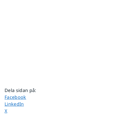
Dela sidan på
:
Dela sidan på
Facebook
Dela sidan på
LinkedIn
Dela sidan på
X