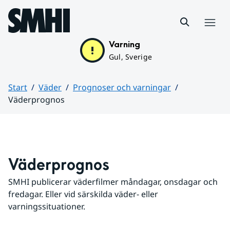
Hoppa till sidans innehåll
Meny
Varning
Gul, Sverige
Start
Väder
Prognoser och varningar
Väderprognos
Huvudinnehåll
Väderprognos
SMHI publicerar väderfilmer måndagar, onsdagar och 
fredagar. Eller vid särskilda väder- eller 
varningssituationer.