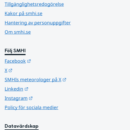
Tillgänglighetsredogörelse
Kakor på smhi.se
Hantering av personuppgifter
Om smhi.se
Följ SMHI
Länk till annan webbplats.
Facebook
Länk till annan webbplats.
X
Länk till annan webbplats.
SMHIs meteorologer på X
Länk till annan webbplats.
Linkedin
Länk till annan webbplats.
Instagram
Policy för sociala medier
Datavärdskap