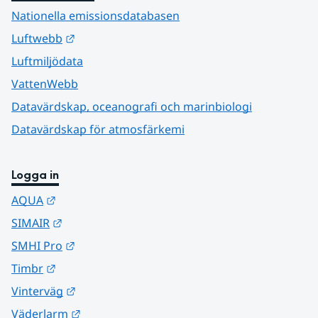
Nationella emissionsdatabasen
Länk till annan webbplats.
Luftwebb
Luftmiljödata
VattenWebb
Datavärdskap, oceanografi och marinbiologi
Datavärdskap för atmosfärkemi
Logga in
Länk till annan webbplats.
AQUA
Länk till annan webbplats.
SIMAIR
Länk till annan webbplats.
SMHI Pro
Länk till annan webbplats.
Timbr
Länk till annan webbplats.
Vinterväg
Länk till annan webbplats.
Väderlarm