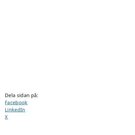
Dela sidan på
:
Dela sidan på
Facebook
Dela sidan på
LinkedIn
Dela sidan på
X