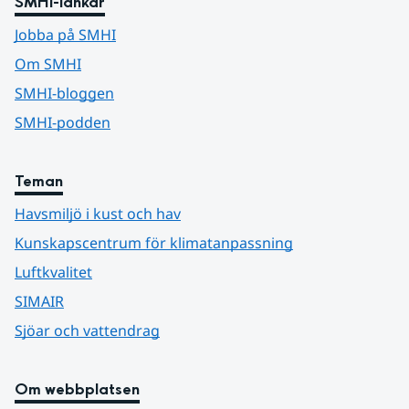
SMHI-länkar
Jobba på SMHI
Om SMHI
SMHI-bloggen
SMHI-podden
Teman
Havsmiljö i kust och hav
Kunskapscentrum för klimatanpassning
Luftkvalitet
SIMAIR
Sjöar och vattendrag
Om webbplatsen