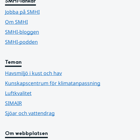
SMHI-länkar
Jobba på SMHI
Om SMHI
SMHI-bloggen
SMHI-podden
Teman
Havsmiljö i kust och hav
Kunskapscentrum för klimatanpassning
Luftkvalitet
SIMAIR
Sjöar och vattendrag
Om webbplatsen