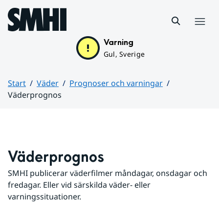
Hoppa till sidans innehåll
Meny
Varning
Gul, Sverige
Start
Väder
Prognoser och varningar
Väderprognos
Huvudinnehåll
Väderprognos
SMHI publicerar väderfilmer måndagar, onsdagar och 
fredagar. Eller vid särskilda väder- eller 
varningssituationer.