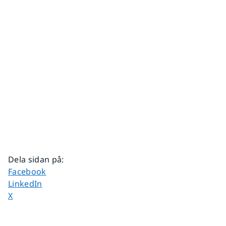
Dela sidan på
:
Dela sidan på
Facebook
Dela sidan på
LinkedIn
Dela sidan på
X