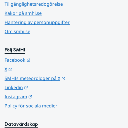
Tillgänglighetsredogörelse
Kakor på smhi.se
Hantering av personuppgifter
Om smhi.se
Följ SMHI
Länk till annan webbplats.
Facebook
Länk till annan webbplats.
X
Länk till annan webbplats.
SMHIs meteorologer på X
Länk till annan webbplats.
Linkedin
Länk till annan webbplats.
Instagram
Policy för sociala medier
Datavärdskap