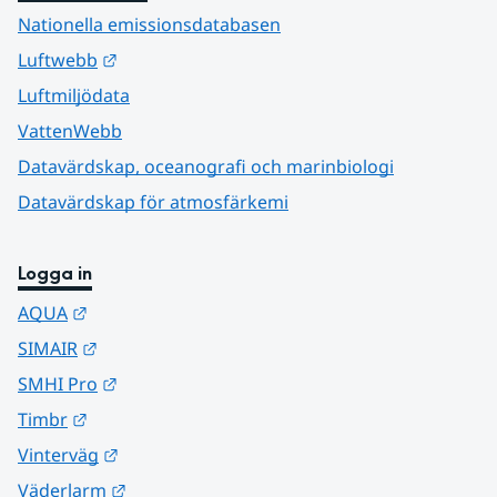
Nationella emissionsdatabasen
Länk till annan webbplats.
Luftwebb
Luftmiljödata
VattenWebb
Datavärdskap, oceanografi och marinbiologi
Datavärdskap för atmosfärkemi
Logga in
Länk till annan webbplats.
AQUA
Länk till annan webbplats.
SIMAIR
Länk till annan webbplats.
SMHI Pro
Länk till annan webbplats.
Timbr
Länk till annan webbplats.
Vinterväg
Länk till annan webbplats.
Väderlarm