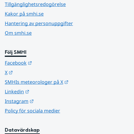
Tillgänglighetsredogörelse
Kakor på smhi.se
Hantering av personuppgifter
Om smhi.se
Följ SMHI
Länk till annan webbplats.
Facebook
Länk till annan webbplats.
X
Länk till annan webbplats.
SMHIs meteorologer på X
Länk till annan webbplats.
Linkedin
Länk till annan webbplats.
Instagram
Policy för sociala medier
Datavärdskap