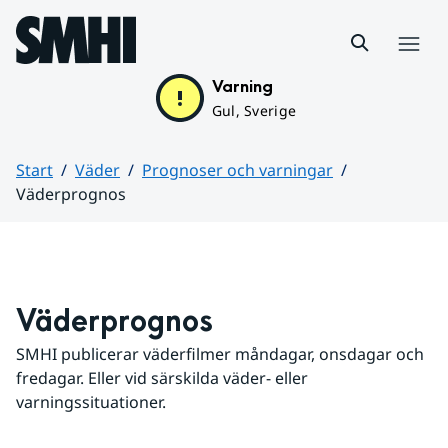
Hoppa till sidans innehåll
Meny
Varning
Gul, Sverige
Start
Väder
Prognoser och varningar
Väderprognos
Huvudinnehåll
Väderprognos
SMHI publicerar väderfilmer måndagar, onsdagar och 
fredagar. Eller vid särskilda väder- eller 
varningssituationer.