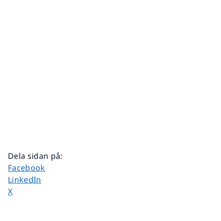
Dela sidan på
:
Dela sidan på
Facebook
Dela sidan på
LinkedIn
Dela sidan på
X