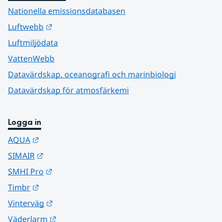
Nationella emissionsdatabasen
Länk till annan webbplats.
Luftwebb
Luftmiljödata
VattenWebb
Datavärdskap, oceanografi och marinbiologi
Datavärdskap för atmosfärkemi
Logga in
Länk till annan webbplats.
AQUA
Länk till annan webbplats.
SIMAIR
Länk till annan webbplats.
SMHI Pro
Länk till annan webbplats.
Timbr
Länk till annan webbplats.
Vinterväg
Länk till annan webbplats.
Väderlarm