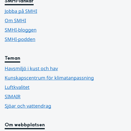
SMHI-länkar
Jobba på SMHI
Om SMHI
SMHI-bloggen
SMHI-podden
Teman
Havsmiljö i kust och hav
Kunskapscentrum för klimatanpassning
Luftkvalitet
SIMAIR
Sjöar och vattendrag
Om webbplatsen