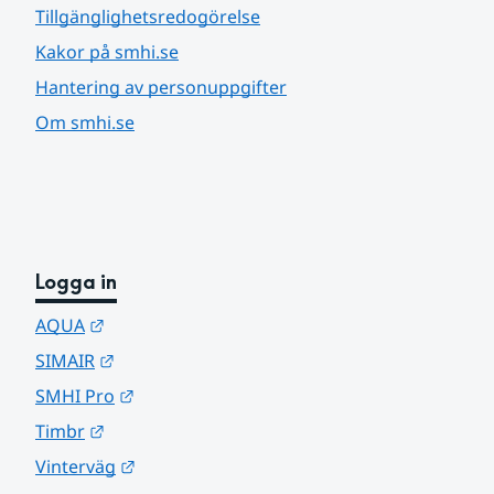
Tillgänglighetsredogörelse
Kakor på smhi.se
Hantering av personuppgifter
Om smhi.se
Logga in
Länk till annan webbplats.
AQUA
Länk till annan webbplats.
SIMAIR
Länk till annan webbplats.
SMHI Pro
Länk till annan webbplats.
Timbr
Länk till annan webbplats.
Vinterväg