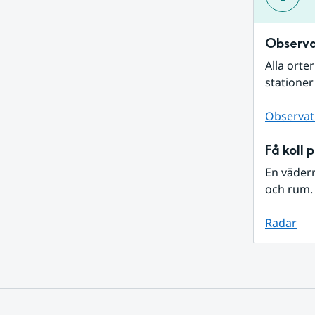
Observa
Alla orte
stationer
Observat
Få koll 
En väder
och rum. 
Radar