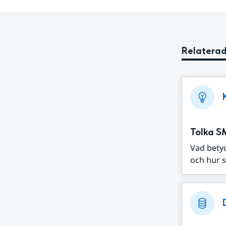
Relaterad
Tolka S
Vad bety
och hur s