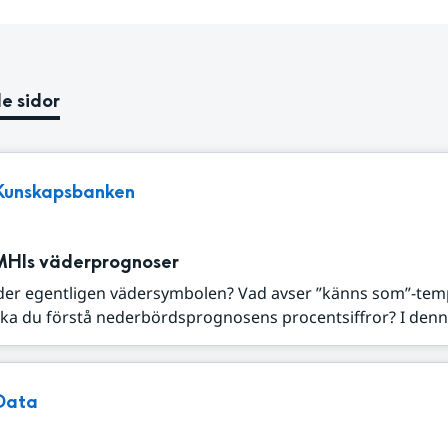
e sidor
Kunskapsbanken
MHIs väderprognoser
der egentligen vädersymbolen? Vad avser ”känns som”-tem
ka du förstå nederbördsprognosens procentsiffror? I denna
Data