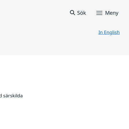
Sök
Meny
In English
 särskilda 