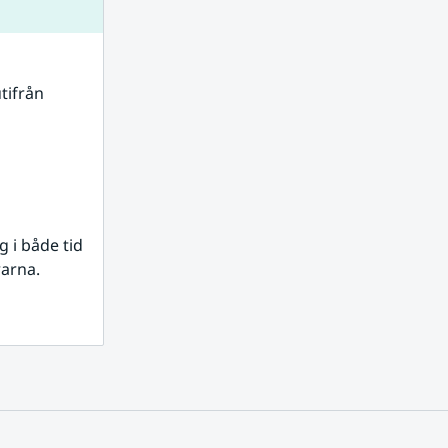
tifrån 
i både tid 
rarna.