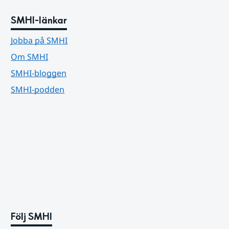
SMHI-länkar
Jobba på SMHI
Om SMHI
SMHI-bloggen
SMHI-podden
Följ SMHI