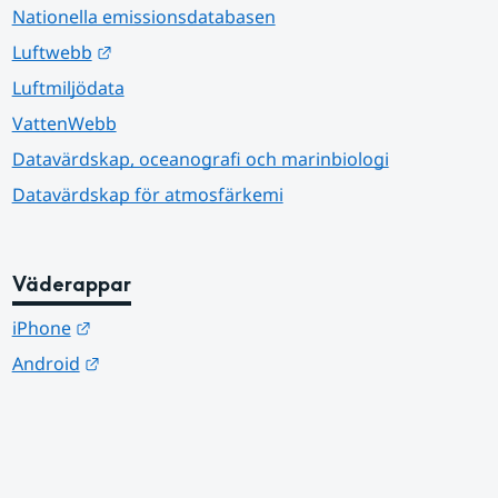
Nationella emissionsdatabasen
Länk till annan webbplats.
Luftwebb
Luftmiljödata
VattenWebb
Datavärdskap, oceanografi och marinbiologi
Datavärdskap för atmosfärkemi
Väderappar
Länk till annan webbplats.
iPhone
Länk till annan webbplats.
Android