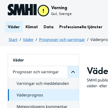
Hoppa till sidans innehåll
Varning
Gul, Sverige
Väder
Klimat
Data
Professionella tjänster
Start
Väder
Prognoser och varningar
Väderpr
varningar
och
Huvudinnehåll
Prognoser
för
Undersidor
Väder
Väde
Prognoser och varningar
SMHI public
Varningar och meddelanden
väder- eller
Väderprognos
Meteorologens kommentar