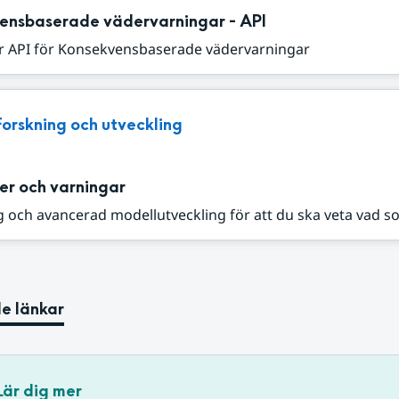
ensbaserade vädervarningar - API
r API för Konsekvensbaserade vädervarningar
Forskning och utveckling
er och varningar
 och avancerad modellutveckling för att du ska veta vad s
e länkar
Lär dig mer