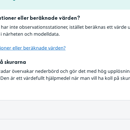
tioner eller beräknade värden?
r har inte observationsstationer, istället beräknas ett värde u
 i närheten och modelldata.
ioner eller beräknade värden?
på skurarna
radar övervakar nederbörd och gör det med hög upplösning 
Den är ett värdefullt hjälpmedel när man vill ha koll på sku