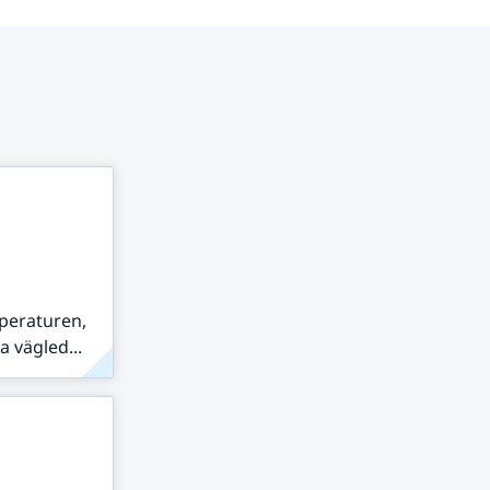
peraturen,
 vägled...