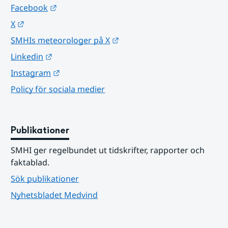
Länk till annan webbplats.
Facebook
Länk till annan webbplats.
X
Länk till annan webbplats.
SMHIs meteorologer på X
Länk till annan webbplats.
Linkedin
Länk till annan webbplats.
Instagram
Policy för sociala medier
Publikationer
SMHI ger regelbundet ut tidskrifter, rapporter och 
faktablad.
Sök publikationer
Nyhetsbladet Medvind