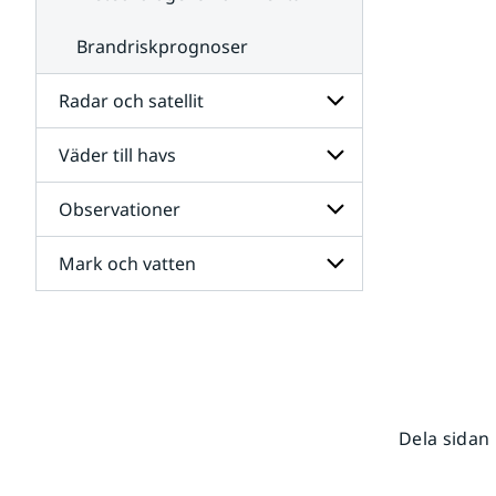
Brandriskprognoser
Radar och satellit
Väder till havs
Undersidor
för
Radar
Observationer
Undersidor
och
för
satellit
Väder
Mark och vatten
Undersidor
till
för
havs
Observationer
Undersidor
för
Mark
och
vatten
Dela sidan