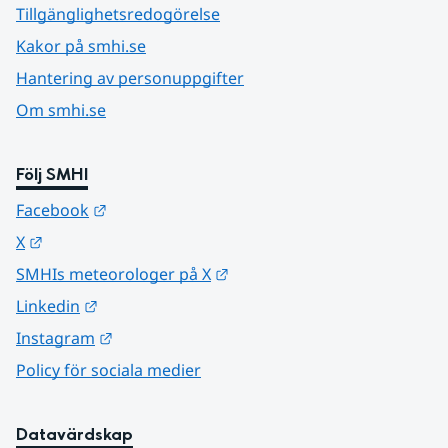
Tillgänglighetsredogörelse
Kakor på smhi.se
Hantering av personuppgifter
Om smhi.se
Följ SMHI
Länk till annan webbplats.
Facebook
Länk till annan webbplats.
X
Länk till annan webbplats.
SMHIs meteorologer på X
Länk till annan webbplats.
Linkedin
Länk till annan webbplats.
Instagram
Policy för sociala medier
Datavärdskap