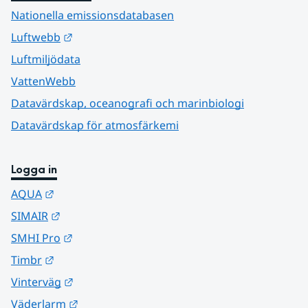
Nationella emissionsdatabasen
Länk till annan webbplats.
Luftwebb
Luftmiljödata
VattenWebb
Datavärdskap, oceanografi och marinbiologi
Datavärdskap för atmosfärkemi
Logga in
Länk till annan webbplats.
AQUA
Länk till annan webbplats.
SIMAIR
Länk till annan webbplats.
SMHI Pro
Länk till annan webbplats.
Timbr
Länk till annan webbplats.
Vinterväg
Länk till annan webbplats.
Väderlarm