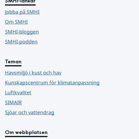
SMHI-länkar
Jobba på SMHI
Om SMHI
SMHI-bloggen
SMHI-podden
Teman
Havsmiljö i kust och hav
Kunskapscentrum för klimatanpassning
Luftkvalitet
SIMAIR
Sjöar och vattendrag
Om webbplatsen