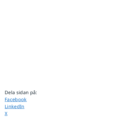
Dela sidan på
:
Dela sidan på
Facebook
Dela sidan på
LinkedIn
Dela sidan på
X