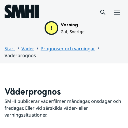
Hoppa till sidans innehåll
Meny
Varning
Gul, Sverige
Start
Väder
Prognoser och varningar
Väderprognos
Huvudinnehåll
Väderprognos
SMHI publicerar väderfilmer måndagar, onsdagar och 
fredagar. Eller vid särskilda väder- eller 
varningssituationer.