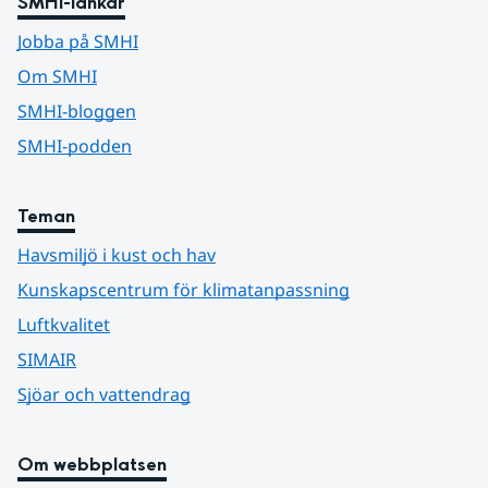
SMHI-länkar
Jobba på SMHI
Om SMHI
SMHI-bloggen
SMHI-podden
Teman
Havsmiljö i kust och hav
Kunskapscentrum för klimatanpassning
Luftkvalitet
SIMAIR
Sjöar och vattendrag
Om webbplatsen