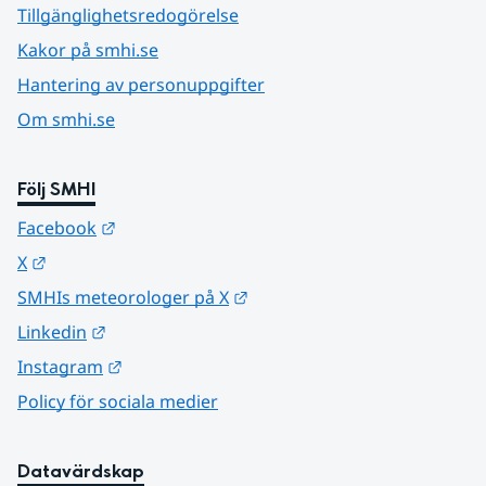
Tillgänglighetsredogörelse
Kakor på smhi.se
Hantering av personuppgifter
Om smhi.se
Följ SMHI
Länk till annan webbplats.
Facebook
Länk till annan webbplats.
X
Länk till annan webbplats.
SMHIs meteorologer på X
Länk till annan webbplats.
Linkedin
Länk till annan webbplats.
Instagram
Policy för sociala medier
Datavärdskap