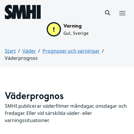
Hoppa till sidans innehåll
Meny
Varning
Gul, Sverige
Start
Väder
Prognoser och varningar
Väderprognos
Huvudinnehåll
Väderprognos
SMHI publicerar väderfilmer måndagar, onsdagar och 
fredagar. Eller vid särskilda väder- eller 
varningssituationer.