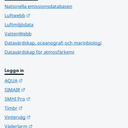
Nationella emissionsdatabasen
Länk till annan webbplats.
Luftwebb
Luftmiljödata
VattenWebb
Datavärdskap, oceanografi och marinbiologi
Datavärdskap för atmosfärkemi
Logga in
Länk till annan webbplats.
AQUA
Länk till annan webbplats.
SIMAIR
Länk till annan webbplats.
SMHI Pro
Länk till annan webbplats.
Timbr
Länk till annan webbplats.
Vinterväg
Länk till annan webbplats.
Väderlarm