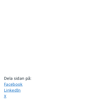
Dela sidan på
:
Dela sidan på
Facebook
Dela sidan på
LinkedIn
Dela sidan på
X