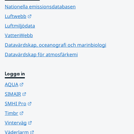
Nationella emissionsdatabasen
Länk till annan webbplats.
Luftwebb
Luftmiljödata
VattenWebb
Datavärdskap, oceanografi och marinbiologi
Datavärdskap för atmosfärkemi
Logga in
Länk till annan webbplats.
AQUA
Länk till annan webbplats.
SIMAIR
Länk till annan webbplats.
SMHI Pro
Länk till annan webbplats.
Timbr
Länk till annan webbplats.
Vinterväg
Länk till annan webbplats.
Väderlarm