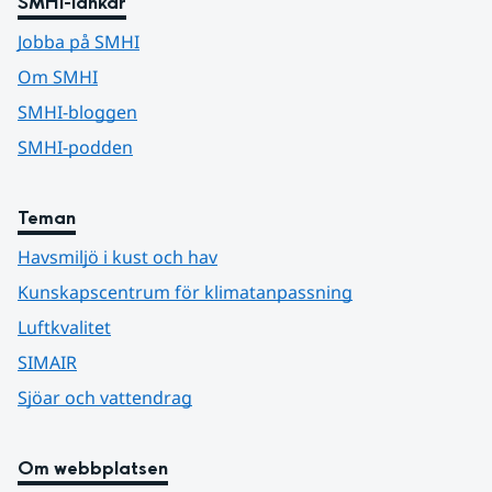
SMHI-länkar
Jobba på SMHI
Om SMHI
SMHI-bloggen
SMHI-podden
Teman
Havsmiljö i kust och hav
Kunskapscentrum för klimatanpassning
Luftkvalitet
SIMAIR
Sjöar och vattendrag
Om webbplatsen