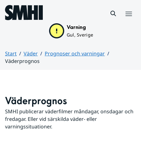
Hoppa till sidans innehåll
Meny
Varning
Gul, Sverige
Start
Väder
Prognoser och varningar
Väderprognos
Huvudinnehåll
Väderprognos
SMHI publicerar väderfilmer måndagar, onsdagar och 
fredagar. Eller vid särskilda väder- eller 
varningssituationer.