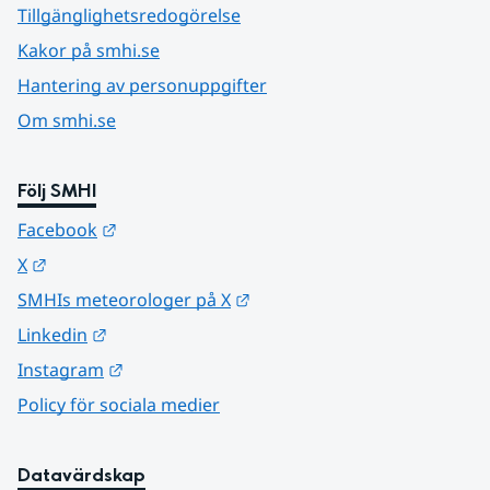
Tillgänglighetsredogörelse
Kakor på smhi.se
Hantering av personuppgifter
Om smhi.se
Följ SMHI
Länk till annan webbplats.
Facebook
Länk till annan webbplats.
X
Länk till annan webbplats.
SMHIs meteorologer på X
Länk till annan webbplats.
Linkedin
Länk till annan webbplats.
Instagram
Policy för sociala medier
Datavärdskap