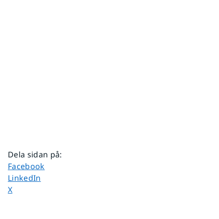
Dela sidan på
:
Dela sidan på
Facebook
Dela sidan på
LinkedIn
Dela sidan på
X