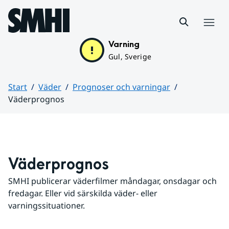
Hoppa till sidans innehåll
Meny
Varning
Gul, Sverige
Start
Väder
Prognoser och varningar
Väderprognos
Huvudinnehåll
Väderprognos
SMHI publicerar väderfilmer måndagar, onsdagar och 
fredagar. Eller vid särskilda väder- eller 
varningssituationer.