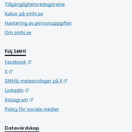
Tillgänglighetsredogörelse
Kakor på smhi.se
Hantering av personuppgifter
Om smhi.se
Följ SMHI
Länk till annan webbplats.
Facebook
Länk till annan webbplats.
X
Länk till annan webbplats.
SMHIs meteorologer på X
Länk till annan webbplats.
Linkedin
Länk till annan webbplats.
Instagram
Policy för sociala medier
Datavärdskap