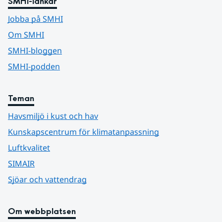
SMHI-länkar
Jobba på SMHI
Om SMHI
SMHI-bloggen
SMHI-podden
Teman
Havsmiljö i kust och hav
Kunskapscentrum för klimatanpassning
Luftkvalitet
SIMAIR
Sjöar och vattendrag
Om webbplatsen