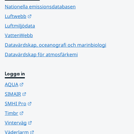
Nationella emissionsdatabasen
Länk till annan webbplats.
Luftwebb
Luftmiljödata
VattenWebb
Datavärdskap, oceanografi och marinbiologi
Datavärdskap för atmosfärkemi
Logga in
Länk till annan webbplats.
AQUA
Länk till annan webbplats.
SIMAIR
Länk till annan webbplats.
SMHI Pro
Länk till annan webbplats.
Timbr
Länk till annan webbplats.
Vinterväg
Länk till annan webbplats.
Väderlarm