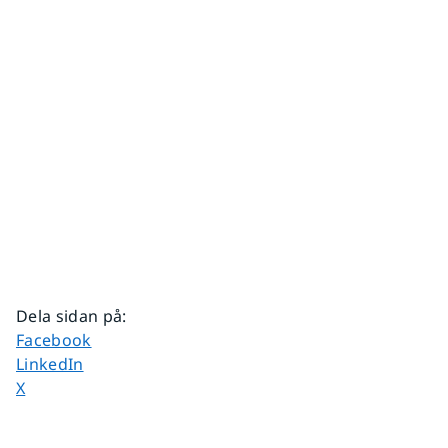
Dela sidan på
:
Dela sidan på
Facebook
Dela sidan på
LinkedIn
Dela sidan på
X