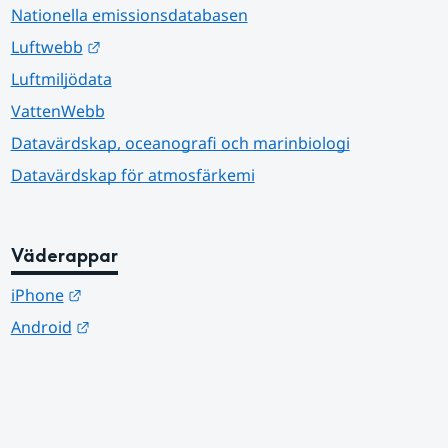
Nationella emissionsdatabasen
Länk till annan webbplats.
Luftwebb
Luftmiljödata
VattenWebb
Datavärdskap, oceanografi och marinbiologi
Datavärdskap för atmosfärkemi
Väderappar
Länk till annan webbplats.
iPhone
Länk till annan webbplats.
Android