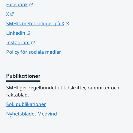
Länk till annan webbplats.
Facebook
Länk till annan webbplats.
X
Länk till annan webbplats.
SMHIs meteorologer på X
Länk till annan webbplats.
Linkedin
Länk till annan webbplats.
Instagram
Policy för sociala medier
Publikationer
SMHI ger regelbundet ut tidskrifter, rapporter och 
faktablad.
Sök publikationer
Nyhetsbladet Medvind