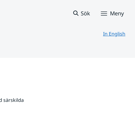
Sök
Meny
In English
 särskilda 