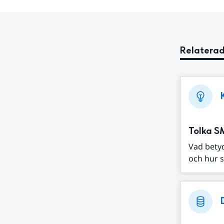
Relaterad
Tolka S
Vad bety
och hur s