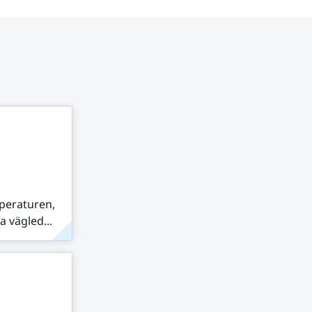
peraturen,
 vägled...