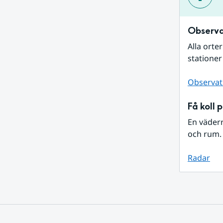
Observa
Alla orte
stationer
Observat
Få koll 
En väder
och rum. 
Radar