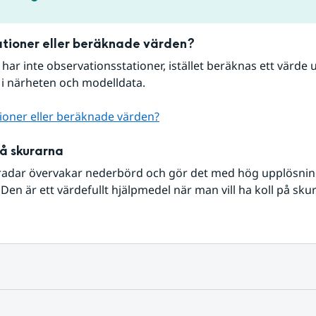
tioner eller beräknade värden?
r har inte observationsstationer, istället beräknas ett värde u
 i närheten och modelldata.
ioner eller beräknade värden?
på skurarna
radar övervakar nederbörd och gör det med hög upplösning 
Den är ett värdefullt hjälpmedel när man vill ha koll på sku