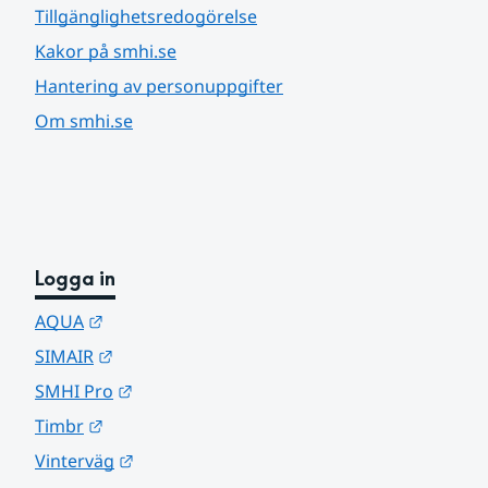
Tillgänglighetsredogörelse
Kakor på smhi.se
Hantering av personuppgifter
Om smhi.se
Logga in
Länk till annan webbplats.
AQUA
Länk till annan webbplats.
SIMAIR
Länk till annan webbplats.
SMHI Pro
Länk till annan webbplats.
Timbr
Länk till annan webbplats.
Vinterväg