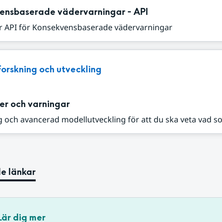
ensbaserade vädervarningar - API
r API för Konsekvensbaserade vädervarningar
Forskning och utveckling
er och varningar
 och avancerad modellutveckling för att du ska veta vad s
e länkar
Lär dig mer