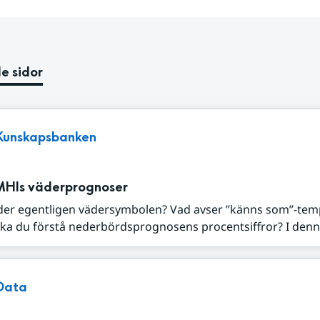
e sidor
Kunskapsbanken
MHIs väderprognoser
der egentligen vädersymbolen? Vad avser ”känns som”-tem
ka du förstå nederbördsprognosens procentsiffror? I denna
Data