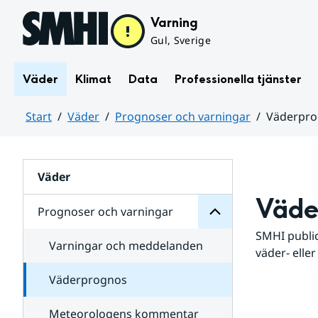
Hoppa till sidans innehåll
Varning
Gul, Sverige
Väder
Klimat
Data
Professionella tjänster
Start
Väder
Prognoser och varningar
Väderpr
varningar
och
Huvudinnehåll
Prognoser
för
Undersidor
Väder
Väde
Prognoser och varningar
SMHI public
Varningar och meddelanden
väder- eller
Väderprognos
Meteorologens kommentar