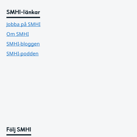
SMHI-länkar
Jobba på SMHI
Om SMHI
SMHI-bloggen
SMHI-podden
Följ SMHI