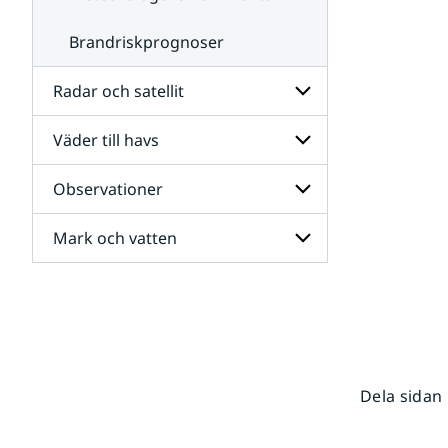
Brandriskprognoser
Radar och satellit
Väder till havs
Undersidor
för
Radar
Observationer
Undersidor
och
för
satellit
Väder
Mark och vatten
Undersidor
till
för
havs
Observationer
Undersidor
för
Mark
och
vatten
Dela sidan