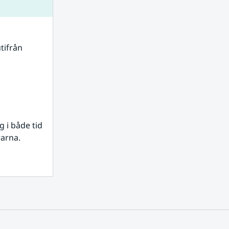
tifrån 
i både tid 
rarna.