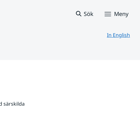
Sök
Meny
In English
 särskilda 