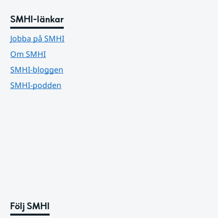
SMHI-länkar
Jobba på SMHI
Om SMHI
SMHI-bloggen
SMHI-podden
Följ SMHI