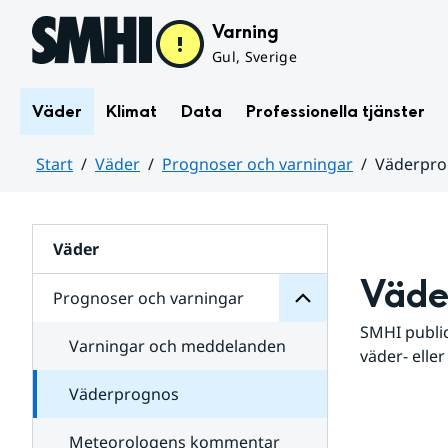
Hoppa till sidans innehåll
Varning
Gul, Sverige
Väder
Klimat
Data
Professionella tjänster
Start
Väder
Prognoser och varningar
Väderpr
varningar
och
Huvudinnehåll
Prognoser
för
Undersidor
Väder
Väde
Prognoser och varningar
SMHI public
Varningar och meddelanden
väder- eller
Väderprognos
Meteorologens kommentar