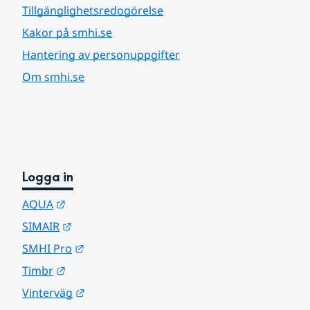
Tillgänglighetsredogörelse
Kakor på smhi.se
Hantering av personuppgifter
Om smhi.se
Logga in
Länk till annan webbplats.
AQUA
Länk till annan webbplats.
SIMAIR
Länk till annan webbplats.
SMHI Pro
Länk till annan webbplats.
Timbr
Länk till annan webbplats.
Vinterväg