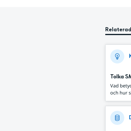
Relaterad
Tolka S
Vad bety
och hur s