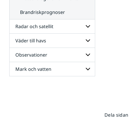
Brandriskprognoser
Radar och satellit
Väder till havs
Undersidor
för
Radar
Observationer
Undersidor
och
för
satellit
Väder
Mark och vatten
Undersidor
till
för
havs
Observationer
Undersidor
för
Mark
och
vatten
Dela sidan