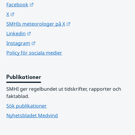
Länk till annan webbplats.
Facebook
Länk till annan webbplats.
X
Länk till annan webbplats.
SMHIs meteorologer på X
Länk till annan webbplats.
Linkedin
Länk till annan webbplats.
Instagram
Policy för sociala medier
Publikationer
SMHI ger regelbundet ut tidskrifter, rapporter och 
faktablad.
Sök publikationer
Nyhetsbladet Medvind