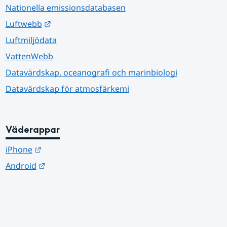
Nationella emissionsdatabasen
Länk till annan webbplats.
Luftwebb
Luftmiljödata
VattenWebb
Datavärdskap, oceanografi och marinbiologi
Datavärdskap för atmosfärkemi
Väderappar
Länk till annan webbplats.
iPhone
Länk till annan webbplats.
Android