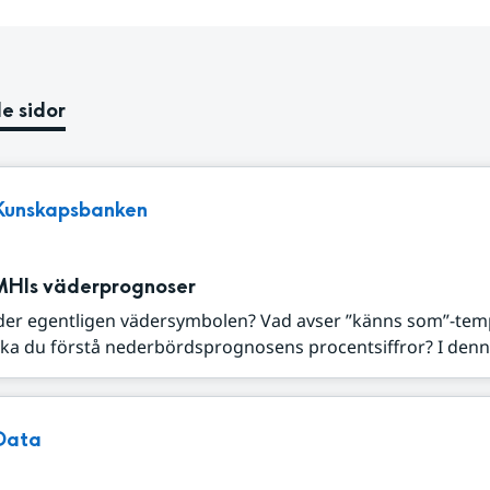
e sidor
Kunskapsbanken
MHIs väderprognoser
der egentligen vädersymbolen? Vad avser ”känns som”-tem
ka du förstå nederbördsprognosens procentsiffror? I denna
Data