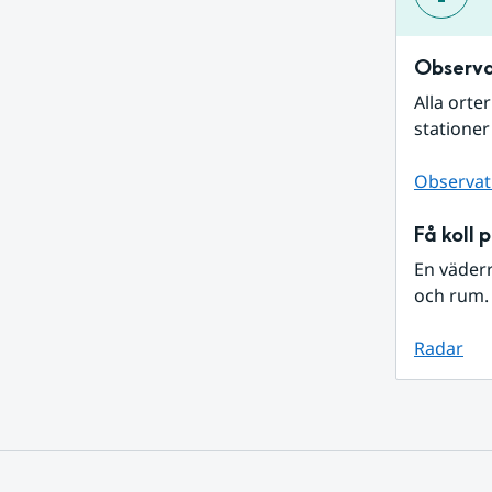
Observa
Alla orte
stationer
Observat
Få koll 
En väder
och rum. 
Radar