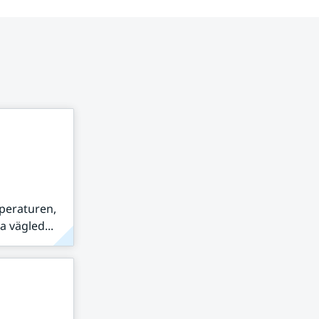
peraturen,
 vägled...