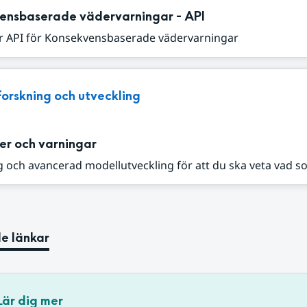
ensbaserade vädervarningar - API
r API för Konsekvensbaserade vädervarningar
Forskning och utveckling
er och varningar
 och avancerad modellutveckling för att du ska veta vad s
e länkar
Lär dig mer