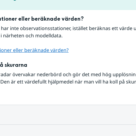
tioner eller beräknade värden?
r har inte observationsstationer, istället beräknas ett värde u
 i närheten och modelldata.
ioner eller beräknade värden?
på skurarna
radar övervakar nederbörd och gör det med hög upplösning 
Den är ett värdefullt hjälpmedel när man vill ha koll på sku