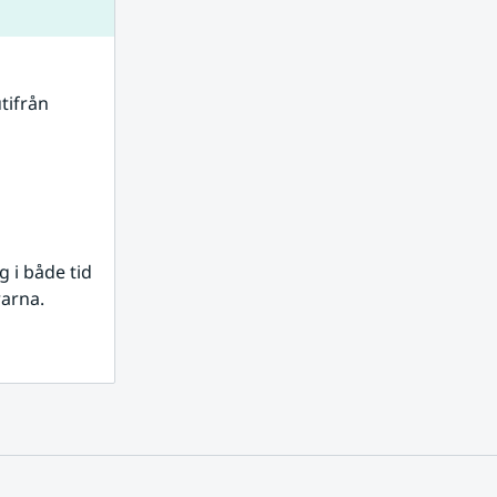
tifrån 
i både tid 
rarna.