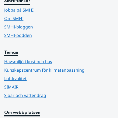
SMHI-länkar
Jobba på SMHI
Om SMHI
SMHI-bloggen
SMHI-podden
Teman
Havsmiljö i kust och hav
Kunskapscentrum för klimatanpassning
Luftkvalitet
SIMAIR
Sjöar och vattendrag
Om webbplatsen