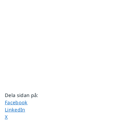
Dela sidan på
:
Dela sidan på
Facebook
Dela sidan på
LinkedIn
Dela sidan på
X