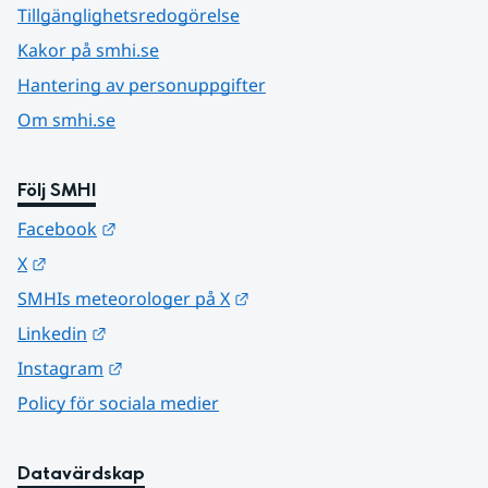
Tillgänglighetsredogörelse
Kakor på smhi.se
Hantering av personuppgifter
Om smhi.se
Följ SMHI
Länk till annan webbplats.
Facebook
Länk till annan webbplats.
X
Länk till annan webbplats.
SMHIs meteorologer på X
Länk till annan webbplats.
Linkedin
Länk till annan webbplats.
Instagram
Policy för sociala medier
Datavärdskap