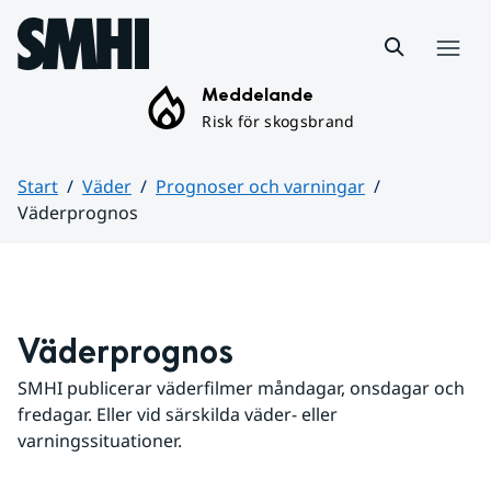
Hoppa till sidans innehåll
Meny
Meddelande
Risk för skogsbrand
Start
Väder
Prognoser och varningar
Väderprognos
Huvudinnehåll
Väderprognos
SMHI publicerar väderfilmer måndagar, onsdagar och 
fredagar. Eller vid särskilda väder- eller 
varningssituationer.