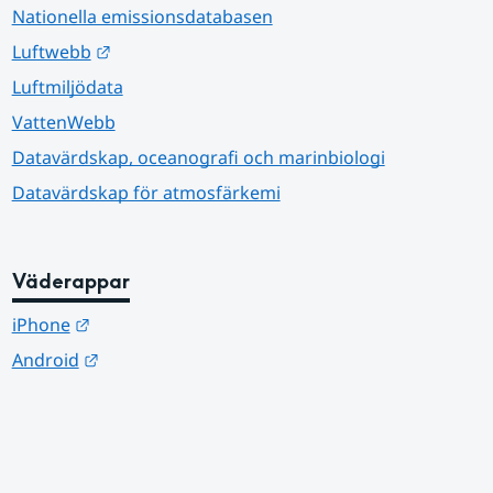
Nationella emissionsdatabasen
Länk till annan webbplats.
Luftwebb
Luftmiljödata
VattenWebb
Datavärdskap, oceanografi och marinbiologi
Datavärdskap för atmosfärkemi
Väderappar
Länk till annan webbplats.
iPhone
Länk till annan webbplats.
Android