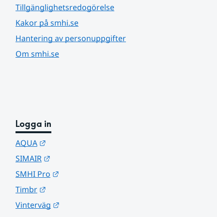
Tillgänglighetsredogörelse
Kakor på smhi.se
Hantering av personuppgifter
Om smhi.se
Logga in
Länk till annan webbplats.
AQUA
Länk till annan webbplats.
SIMAIR
Länk till annan webbplats.
SMHI Pro
Länk till annan webbplats.
Timbr
Länk till annan webbplats.
Vinterväg