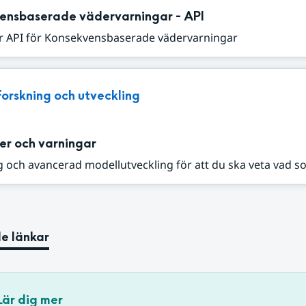
ensbaserade vädervarningar - API
r API för Konsekvensbaserade vädervarningar
Forskning och utveckling
er och varningar
 och avancerad modellutveckling för att du ska veta vad s
e länkar
Lär dig mer