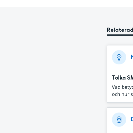
Relaterad
Tolka S
Vad bety
och hur s