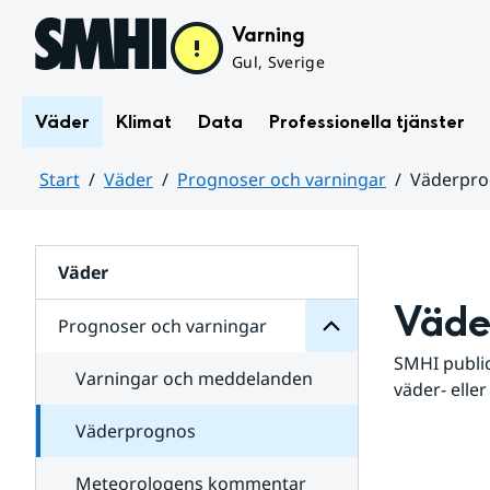
Hoppa till sidans innehåll
Varning
Gul, Sverige
Väder
Klimat
Data
Professionella tjänster
Start
Väder
Prognoser och varningar
Väderpr
varningar
och
Huvudinnehåll
Prognoser
för
Undersidor
Väder
Väde
Prognoser och varningar
SMHI public
Varningar och meddelanden
väder- eller
Väderprognos
Meteorologens kommentar