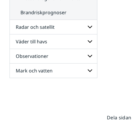
Brandriskprognoser
Radar och satellit
Väder till havs
Undersidor
för
Radar
Observationer
Undersidor
och
för
satellit
Väder
Mark och vatten
Undersidor
till
för
havs
Observationer
Undersidor
för
Mark
och
vatten
Dela sidan