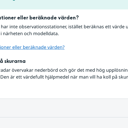
tioner eller beräknade värden?
r har inte observationsstationer, istället beräknas ett värde u
 i närheten och modelldata.
ioner eller beräknade värden?
på skurarna
radar övervakar nederbörd och gör det med hög upplösning 
Den är ett värdefullt hjälpmedel när man vill ha koll på sku