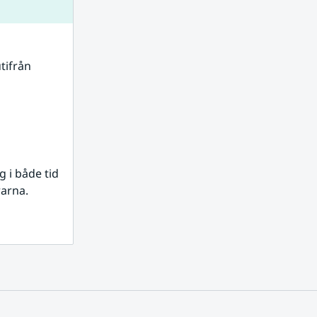
tifrån 
i både tid 
rarna.