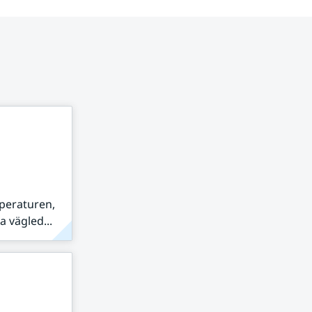
peraturen,
 vägled...