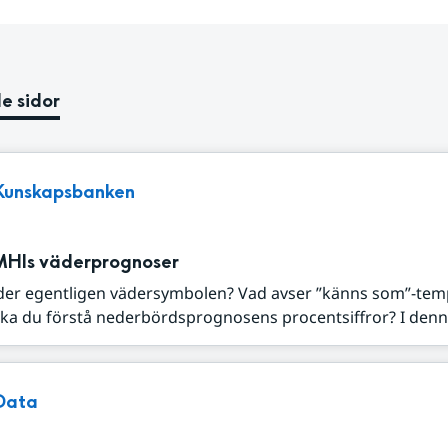
e sidor
Kunskapsbanken
MHIs väderprognoser
der egentligen vädersymbolen? Vad avser ”känns som”-tem
ka du förstå nederbördsprognosens procentsiffror? I denna
Data