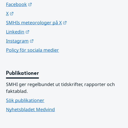
Länk till annan webbplats.
Facebook
Länk till annan webbplats.
X
Länk till annan webbplats.
SMHIs meteorologer på X
Länk till annan webbplats.
Linkedin
Länk till annan webbplats.
Instagram
Policy för sociala medier
Publikationer
SMHI ger regelbundet ut tidskrifter, rapporter och 
faktablad.
Sök publikationer
Nyhetsbladet Medvind