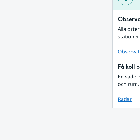
Observa
Alla orte
stationer
Observat
Få koll 
En väder
och rum. 
Radar