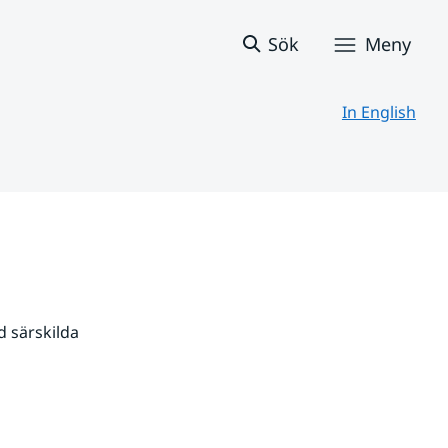
Sök
Meny
In English
 särskilda 