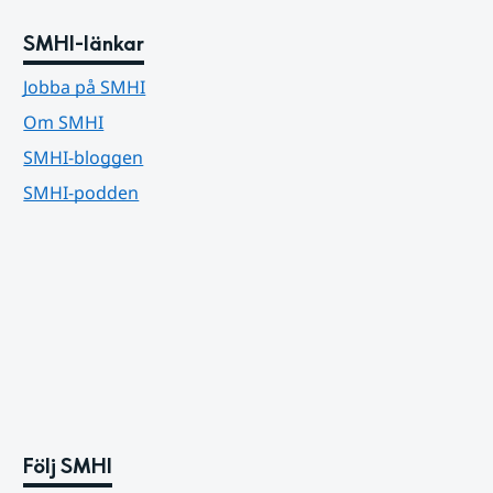
SMHI-länkar
Jobba på SMHI
Om SMHI
SMHI-bloggen
SMHI-podden
Följ SMHI