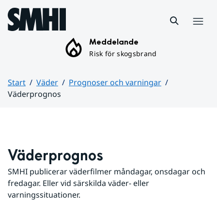
Hoppa till sidans innehåll
Meny
Meddelande
Risk för skogsbrand
Start
Väder
Prognoser och varningar
Väderprognos
Huvudinnehåll
Väderprognos
SMHI publicerar väderfilmer måndagar, onsdagar och 
fredagar. Eller vid särskilda väder- eller 
varningssituationer.