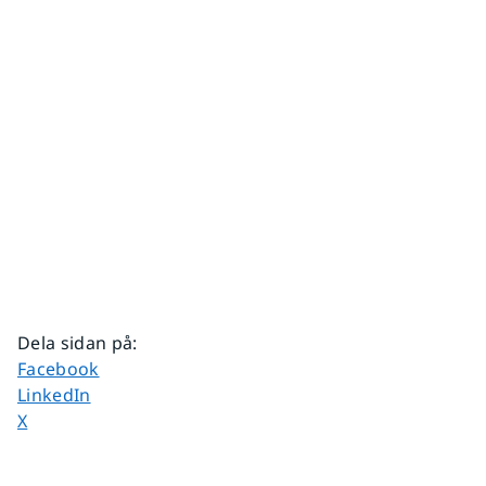
Dela sidan på
:
Dela sidan på
Facebook
Dela sidan på
LinkedIn
Dela sidan på
X