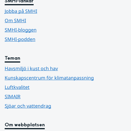
SMHI-länkar
Jobba på SMHI
Om SMHI
SMHI-bloggen
SMHI-podden
Teman
Havsmiljö i kust och hav
Kunskapscentrum för klimatanpassning
Luftkvalitet
SIMAIR
Sjöar och vattendrag
Om webbplatsen