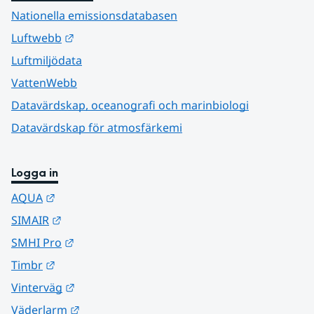
Nationella emissionsdatabasen
Länk till annan webbplats.
Luftwebb
Luftmiljödata
VattenWebb
Datavärdskap, oceanografi och marinbiologi
Datavärdskap för atmosfärkemi
Logga in
Länk till annan webbplats.
AQUA
Länk till annan webbplats.
SIMAIR
Länk till annan webbplats.
SMHI Pro
Länk till annan webbplats.
Timbr
Länk till annan webbplats.
Vinterväg
Länk till annan webbplats.
Väderlarm