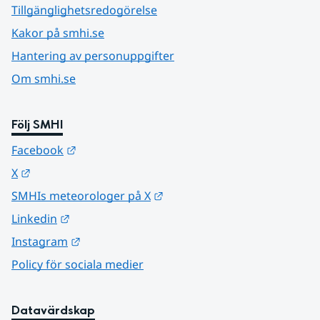
Tillgänglighetsredogörelse
Kakor på smhi.se
Hantering av personuppgifter
Om smhi.se
Följ SMHI
Länk till annan webbplats.
Facebook
Länk till annan webbplats.
X
Länk till annan webbplats.
SMHIs meteorologer på X
Länk till annan webbplats.
Linkedin
Länk till annan webbplats.
Instagram
Policy för sociala medier
Datavärdskap